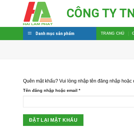
Skip
CÔNG TY T
to
content
Danh mục sản phẩm
TRANG CHỦ
Quên mật khẩu? Vui lòng nhập tên đăng nhập hoặc đị
Bắt
Tên đăng nhập hoặc email
*
buộc
ĐẶT LẠI MẬT KHẨU