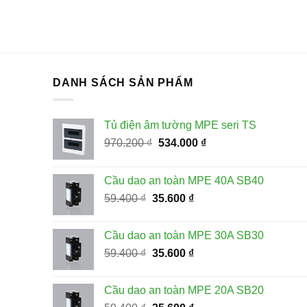
DANH SÁCH SẢN PHẨM
Tủ điện âm tường MPE seri TS
Giá
Giá
970.200
₫
534.000
₫
gốc
hiện
là:
tại
Cầu dao an toàn MPE 40A SB40
970.200 ₫.
là:
Giá
Giá
59.400
₫
35.600
₫
534.000 ₫.
gốc
hiện
là:
tại
Cầu dao an toàn MPE 30A SB30
59.400 ₫.
là:
Giá
Giá
59.400
₫
35.600
₫
35.600 ₫.
gốc
hiện
là:
tại
Cầu dao an toàn MPE 20A SB20
59.400 ₫.
là: