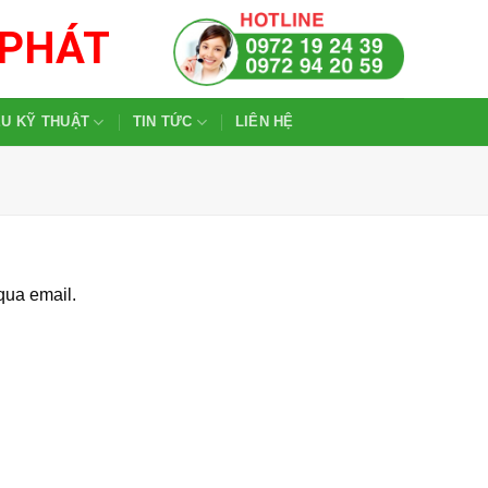
 PHÁT
ỆU KỸ THUẬT
TIN TỨC
LIÊN HỆ
qua email.