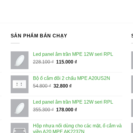
SẢN PHẨM BÁN CHẠY
Led panel âm trần MPE 12W seri RPL
Giá
Giá
228.100
₫
115.000
₫
gốc
hiện
là:
tại
Bộ ổ cắm đôi 2 chấu MPE A20US2N
228.100 ₫.
là:
Giá
Giá
54.800
₫
32.800
₫
115.000 ₫.
gốc
hiện
là:
tại
Led panel âm trần MPE 12W seri RPL
54.800 ₫.
là:
Giá
Giá
355.300
₫
178.000
₫
32.800 ₫.
gốc
hiện
là:
tại
Hộp nhựa nổi dùng cho các mặt, ổ cắm và
355.300 ₫.
là:
viền A20 MPE AK2237N