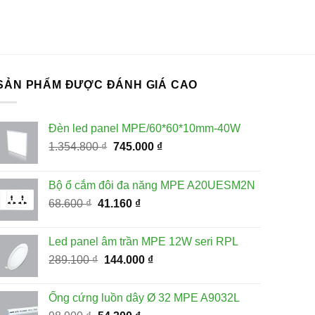
SẢN PHẨM ĐƯỢC ĐÁNH GIÁ CAO
Đèn led panel MPE/60*60*10mm-40W
Giá
Giá
1.354.800
₫
745.000
₫
gốc
hiện
là:
tại
Bộ ổ cắm đôi đa năng MPE A20UESM2N
1.354.800 ₫.
là:
Giá
Giá
68.600
₫
41.160
₫
745.000 ₫.
gốc
hiện
là:
tại
Led panel âm trần MPE 12W seri RPL
68.600 ₫.
là:
Giá
Giá
289.100
₫
144.000
₫
41.160 ₫.
gốc
hiện
là:
tại
Ống cứng luồn dây Ø 32 MPE A9032L
289.100 ₫.
là: