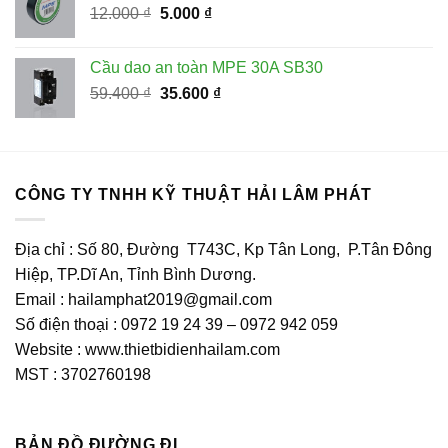
Giá
Giá
12.000
₫
5.000
408.300 ₫.
₫
là:
gốc
hiện
184.000 ₫.
là:
tại
Cầu dao an toàn MPE 30A SB30
12.000 ₫.
là:
Giá
Giá
59.400
₫
35.600
₫
5.000 ₫.
gốc
hiện
là:
tại
59.400 ₫.
là:
35.600 ₫.
CÔNG TY TNHH KỸ THUẬT HẢI LÂM PHÁT
Địa chỉ : Số 80, Đường T743C, Kp Tân Long, P.Tân Đông
Hiệp, TP.Dĩ An, Tỉnh Bình Dương.
Email : hailamphat2019@gmail.com
Số điện thoại : 0972 19 24 39 – 0972 942 059
Website : www.thietbidienhailam.com
MST : 3702760198
BẢN ĐỒ ĐƯỜNG ĐI