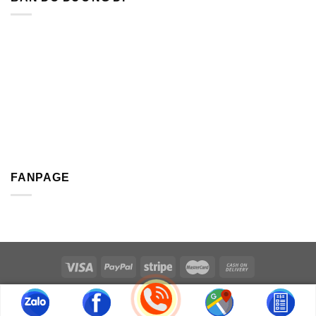
FANPAGE
Copyright 2026 ©
Thiết Bị Điện Hải Lâm | CÔNG TY TNHH KỸ
THUẬT HẢI LÂM PHÁT