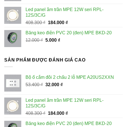
là:
tại
Led panel âm trần MPE 12W seri RPL-
53.400 ₫.
là:
12S/3C/G
32.000 ₫.
Giá
Giá
408.300
₫
184.000
₫
gốc
hiện
Băng keo điện PVC 20 (đen) MPE BKD-20
là:
tại
Giá
Giá
12.000
₫
5.000
408.300 ₫.
₫
là:
gốc
hiện
184.000 ₫.
là:
tại
12.000 ₫.
là:
SẢN PHẨM ĐƯỢC ĐÁNH GIÁ CAO
5.000 ₫.
Bộ ổ cắm đôi 2 chấu 2 lỗ MPE A20US2XXN
Giá
Giá
53.400
₫
32.000
₫
gốc
hiện
là:
tại
Led panel âm trần MPE 12W seri RPL-
53.400 ₫.
là:
12S/3C/G
32.000 ₫.
Giá
Giá
408.300
₫
184.000
₫
gốc
hiện
Băng keo điện PVC 20 (đen) MPE BKD-20
là:
tại