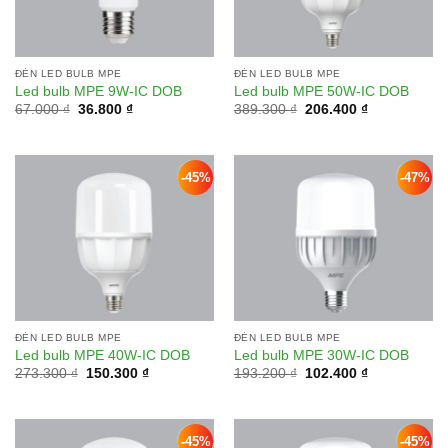
ĐÈN LED BULB MPE
ĐÈN LED BULB MPE
Led bulb MPE 9W-IC DOB
Led bulb MPE 50W-IC DOB
Giá
Giá
Giá
Giá
67.000
₫
36.800
₫
389.300
₫
206.400
₫
gốc
hiện
gốc
hiện
là:
tại
là:
tại
67.000 ₫.
là:
389.300 ₫.
là:
36.800 ₫.
206.400 ₫.
-45%
-47%
Add to
Add to
wishlist
wishlist
ĐÈN LED BULB MPE
ĐÈN LED BULB MPE
Led bulb MPE 40W-IC DOB
Led bulb MPE 30W-IC DOB
Giá
Giá
Giá
Giá
273.300
₫
150.300
₫
193.200
₫
102.400
₫
gốc
hiện
gốc
hiện
là:
tại
là:
tại
273.300 ₫.
là:
193.200 ₫.
là:
150.300 ₫.
102.400 ₫.
-45%
-45%