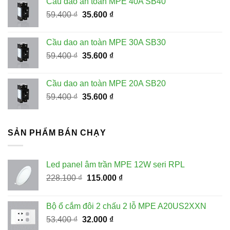
Cầu dao an toàn MPE 40A SB40
970.200 ₫.
là:
Giá
Giá
59.400
₫
35.600
₫
534.000 ₫.
gốc
hiện
là:
tại
Cầu dao an toàn MPE 30A SB30
59.400 ₫.
là:
Giá
Giá
59.400
₫
35.600
₫
35.600 ₫.
gốc
hiện
là:
tại
Cầu dao an toàn MPE 20A SB20
59.400 ₫.
là:
Giá
Giá
59.400
₫
35.600
₫
35.600 ₫.
gốc
hiện
là:
tại
59.400 ₫.
là:
SẢN PHẨM BÁN CHẠY
35.600 ₫.
Led panel âm trần MPE 12W seri RPL
Giá
Giá
228.100
₫
115.000
₫
gốc
hiện
là:
tại
Bộ ổ cắm đôi 2 chấu 2 lỗ MPE A20US2XXN
228.100 ₫.
là:
Giá
Giá
53.400
₫
32.000
₫
115.000 ₫.
gốc
hiện