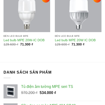
Add to
Add to
wishlist
wishlist
ĐÈN LED BULB MPE
ĐÈN LED BULB MPE
Led bulb MPE 20W-IC DOB
Led bulb MPE 20W IC DOB
Giá
Giá
Giá
Giá
129.600
₫
71.300
₫
129.600
₫
71.300
₫
gốc
hiện
gốc
hiện
là:
tại
là:
tại
129.600 ₫.
là:
129.600 ₫.
là:
71.300 ₫.
71.300 ₫.
DANH SÁCH SẢN PHẨM
Tủ điện âm tường MPE seri TS
Giá
Giá
970.200
₫
534.000
₫
gốc
hiện
là:
tại