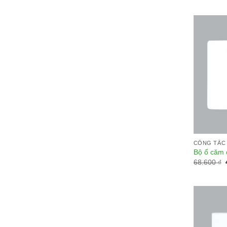
CÔNG TẮC 
Bộ ổ căm
68.600
₫