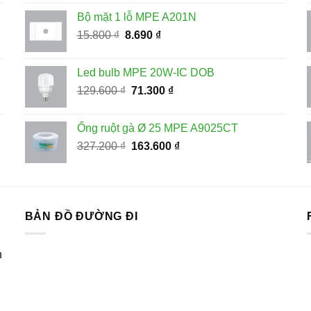
là:
tại
Bộ mặt 1 lỗ MPE A201N
228.100 ₫.
là:
Giá
Giá
15.800
₫
8.690
₫
115.000 ₫.
gốc
hiện
là:
tại
Led bulb MPE 20W-IC DOB
15.800 ₫.
là:
Giá
Giá
129.600
₫
71.300
₫
8.690 ₫.
gốc
hiện
là:
tại
Ống ruột gà Ø 25 MPE A9025CT
129.600 ₫.
là:
Giá
Giá
327.200
₫
163.600
₫
71.300 ₫.
gốc
hiện
là:
tại
327.200 ₫.
là:
163.600 ₫.
BẢN ĐỒ ĐƯỜNG ĐI
n