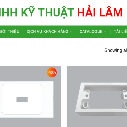
NHH KỸ THUẬT
HẢI LÂM
GIỚI THIỆU
DỊCH VỤ KHÁCH HÀNG
CATALOGUE
TÀI LI
Showing all
-40%
Add to
wishlist