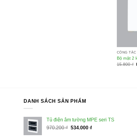
CÔNG TẮC 
Bộ mặt 2 
15.800
₫
DANH SÁCH SẢN PHẨM
Tủ điện âm tường MPE seri TS
Giá
Giá
970.200
₫
534.000
₫
gốc
hiện