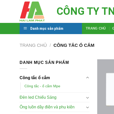
Skip
CÔNG TY T
to
content
Danh mục sản phẩm
TRANG CHỦ
TRANG CHỦ
/
CÔNG TẮC Ổ CẮM
DANH MỤC SẢN PHẨM
Công tắc ổ cắm
Công tắc - ổ cắm Mpe
Đèn led Chiếu Sáng
Ông luồn dây điện và phụ kiện