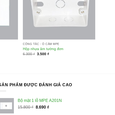
Add to
Add to
wishlist
wishlist
CÔNG TẮC - Ổ CẮM MPE
Hộp nhựa âm tường đơn
Giá
Giá
6.300
₫
3.500
₫
gốc
hiện
là:
tại
6.300 ₫.
là:
3.500 ₫.
SẢN PHẨM ĐƯỢC ĐÁNH GIÁ CAO
Bộ mặt 1 lỗ MPE A201N
Giá
Giá
15.800
₫
8.690
₫
gốc
hiện