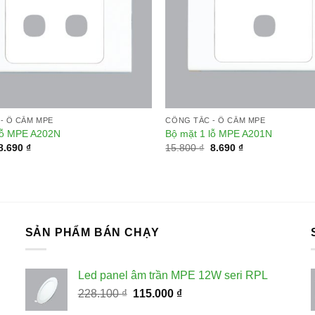
Add to
wishlist
- Ổ CẮM MPE
CÔNG TẮC - Ổ CẮM MPE
lỗ MPE A202N
Bộ mặt 1 lỗ MPE A201N
Giá
Giá
Giá
Giá
8.690
₫
15.800
₫
8.690
₫
gốc
hiện
gốc
hiện
là:
tại
là:
tại
15.800 ₫.
là:
15.800 ₫.
là:
8.690 ₫.
8.690 ₫.
SẢN PHẨM BÁN CHẠY
Led panel âm trần MPE 12W seri RPL
Giá
Giá
228.100
₫
115.000
₫
gốc
hiện