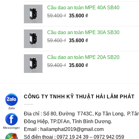
là:
tại
Cầu dao an toàn MPE 40A SB40
970.200 ₫.
là:
Giá
Giá
59.400
₫
35.600
₫
534.000 ₫.
gốc
hiện
là:
tại
Cầu dao an toàn MPE 30A SB30
59.400 ₫.
là:
Giá
Giá
59.400
₫
35.600
₫
35.600 ₫.
gốc
hiện
là:
tại
Cầu dao an toàn MPE 20A SB20
59.400 ₫.
là:
Giá
Giá
59.400
₫
35.600
₫
35.600 ₫.
gốc
hiện
là:
tại
59.400 ₫.
là:
35.600 ₫.
CÔNG TY TNHH KỸ THUẬT HẢI LÂM PHÁT
Zalo
Địa chỉ : Số 80, Đường T743C, Kp Tân Long, P.Tâ
Đông Hiệp, TP.Dĩ An, Tỉnh Bình Dương.
Messenger
Email : hailamphat2019@gmail.com
Số điện thoại : 0972 19 24 39 – 0972 942 059