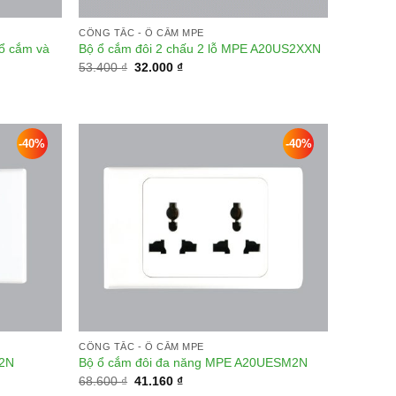
CÔNG TẮC - Ổ CẮM MPE
 ổ cắm và
Bộ ổ cắm đôi 2 chấu 2 lỗ MPE A20US2XXN
Giá
Giá
53.400
₫
32.000
₫
gốc
hiện
là:
tại
53.400 ₫.
là:
32.000 ₫.
-40%
-40%
Add to
Add to
wishlist
wishlist
CÔNG TẮC - Ổ CẮM MPE
S2N
Bộ ổ cắm đôi đa năng MPE A20UESM2N
Giá
Giá
68.600
₫
41.160
₫
gốc
hiện