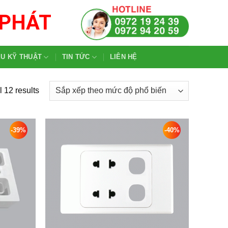
 PHÁT
ỆU KỸ THUẬT
TIN TỨC
LIÊN HỆ
 12 results
-39%
-40%
Add to
Add to
wishlist
wishlist