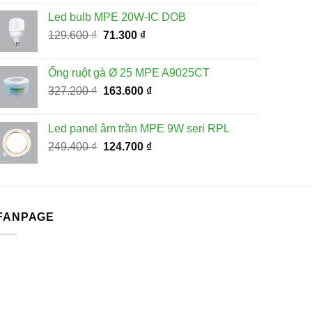
là:
tại
Led bulb MPE 20W-IC DOB
15.800 ₫.
là:
Giá
Giá
129.600
₫
71.300
₫
8.690 ₫.
gốc
hiện
là:
tại
Ống ruột gà Ø 25 MPE A9025CT
129.600 ₫.
là:
Giá
Giá
327.200
₫
163.600
₫
71.300 ₫.
gốc
hiện
là:
tại
Led panel âm trần MPE 9W seri RPL
327.200 ₫.
là:
Giá
Giá
249.400
₫
124.700
₫
163.600 ₫.
gốc
hiện
là:
tại
249.400 ₫.
là:
124.700 ₫.
FANPAGE