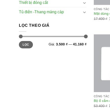
Thiết bị đóng cắt
CÔNG TẮC 
Tủ điện -Thang máng cáp
Mặt dùng 
17.400
₫
LỌC THEO GIÁ
Giá
Giá
Giá:
3.500 ₫
—
41.160 ₫
LỌC
tối
tối
thiểu
đa
CÔNG TẮC 
Bộ ổ cắm 
53.400
₫