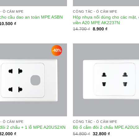
- Ổ CẮM MPE
CÔNG TẮC - Ổ CẮM MPE
Hộp nhựa nổi dùng cho các mặt,
cho cầu dao an toàn MPE ASBN
viền A20 MPE AK2237N
Giá
Giá
10.500
₫
gốc
hiện
Giá
Giá
14.700
₫
8.900
₫
là:
tại
gốc
hiện
17.400 ₫.
là:
là:
tại
10.500 ₫.
14.700 ₫.
là:
8.900 ₫.
-40%
Add to
wishlist
- Ổ CẮM MPE
CÔNG TẮC - Ổ CẮM MPE
đôi 2 chấu + 1 lỗ MPE A20US2XN
Bộ ổ cắm đôi 2 chấu MPE A20U
Giá
Giá
Giá
Giá
32.000
₫
54.800
₫
32.800
₫
gốc
hiện
gốc
hiện