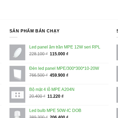
SẢN PHẨM BÁN CHẠY
Led panel âm trần MPE 12W seri RPL
Giá
Giá
228.100
₫
115.000
₫
gốc
hiện
là:
tại
Đèn led panel MPE/300*300*10-20W
228.100 ₫.
là:
Giá
Giá
766.500
₫
459.900
₫
115.000 ₫.
gốc
hiện
là:
tại
Bộ mặt 4 lỗ MPE A204N
766.500 ₫.
là:
Giá
Giá
20.400
₫
11.220
₫
459.900 ₫.
gốc
hiện
là:
tại
Led bulb MPE 50W-IC DOB
20.400 ₫.
là:
Giá
Giá
389.300
₫
206.400
₫