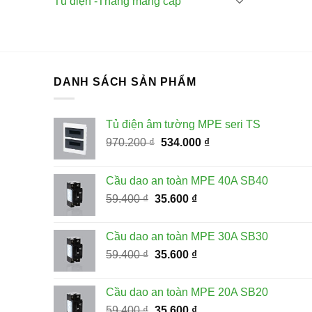
Tủ điện -Thang máng cáp
DANH SÁCH SẢN PHẨM
Tủ điện âm tường MPE seri TS
Giá
Giá
970.200
₫
534.000
₫
gốc
hiện
là:
tại
Cầu dao an toàn MPE 40A SB40
970.200 ₫.
là:
Giá
Giá
59.400
₫
35.600
₫
534.000 ₫.
gốc
hiện
là:
tại
Cầu dao an toàn MPE 30A SB30
59.400 ₫.
là:
Giá
Giá
59.400
₫
35.600
₫
35.600 ₫.
gốc
hiện
là:
tại
Cầu dao an toàn MPE 20A SB20
59.400 ₫.
là:
Giá
Giá
59.400
₫
35.600
₫