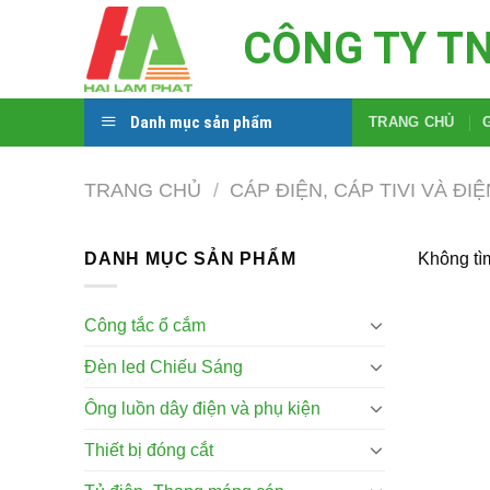
Skip
CÔNG TY T
to
content
Danh mục sản phẩm
TRANG CHỦ
TRANG CHỦ
/
CÁP ĐIỆN, CÁP TIVI VÀ ĐI
DANH MỤC SẢN PHẨM
Không tì
Công tắc ổ cắm
Đèn led Chiếu Sáng
Ông luồn dây điện và phụ kiện
Thiết bị đóng cắt