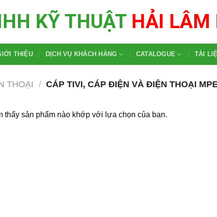
NHH KỸ THUẬT
HẢI LÂM
GIỚI THIỆU
DỊCH VỤ KHÁCH HÀNG
CATALOGUE
TÀI LI
ỆN THOẠI
/
CÁP TIVI, CÁP ĐIỆN VÀ ĐIỆN THOẠI MP
m thấy sản phẩm nào khớp với lựa chọn của bạn.