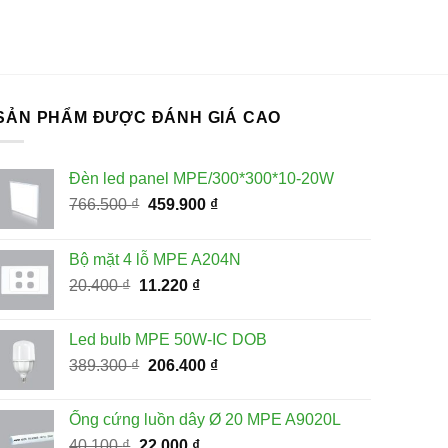
SẢN PHẨM ĐƯỢC ĐÁNH GIÁ CAO
Đèn led panel MPE/300*300*10-20W
Giá
Giá
766.500
₫
459.900
₫
gốc
hiện
là:
tại
Bộ mặt 4 lỗ MPE A204N
766.500 ₫.
là:
Giá
Giá
20.400
₫
11.220
₫
459.900 ₫.
gốc
hiện
là:
tại
Led bulb MPE 50W-IC DOB
20.400 ₫.
là:
Giá
Giá
389.300
₫
206.400
₫
11.220 ₫.
gốc
hiện
là:
tại
Ống cứng luồn dây Ø 20 MPE A9020L
389.300 ₫.
là:
Giá
Giá
40.100
₫
22.000
₫