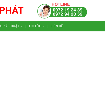
 PHÁT
ỆU KỸ THUẬT
TIN TỨC
LIÊN HỆ
E