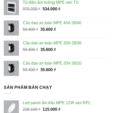
Tủ điện âm tường MPE seri TS
Giá
Giá
970.200
₫
534.000
₫
gốc
hiện
là:
tại
Cầu dao an toàn MPE 40A SB40
970.200 ₫.
là:
Giá
Giá
59.400
₫
35.600
₫
534.000 ₫.
gốc
hiện
là:
tại
Cầu dao an toàn MPE 30A SB30
59.400 ₫.
là:
Giá
Giá
59.400
₫
35.600
₫
35.600 ₫.
gốc
hiện
là:
tại
Cầu dao an toàn MPE 20A SB20
59.400 ₫.
là:
Giá
Giá
59.400
₫
35.600
₫
35.600 ₫.
gốc
hiện
là:
tại
59.400 ₫.
là:
SẢN PHẨM BÁN CHẠY
35.600 ₫.
Led panel âm trần MPE 12W seri RPL
Giá
Giá
228.100
₫
115.000
₫