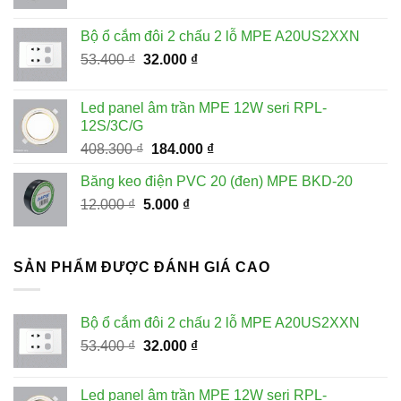
gốc
hiện
là:
tại
Bộ ổ cắm đôi 2 chấu 2 lỗ MPE A20US2XXN
228.100 ₫.
là:
Giá
Giá
53.400
₫
32.000
₫
115.000 ₫.
gốc
hiện
là:
tại
Led panel âm trần MPE 12W seri RPL-
53.400 ₫.
là:
12S/3C/G
32.000 ₫.
Giá
Giá
408.300
₫
184.000
₫
gốc
hiện
Băng keo điện PVC 20 (đen) MPE BKD-20
là:
tại
Giá
Giá
12.000
₫
5.000
408.300 ₫.
₫
là:
gốc
hiện
184.000 ₫.
là:
tại
12.000 ₫.
là:
SẢN PHẨM ĐƯỢC ĐÁNH GIÁ CAO
5.000 ₫.
Bộ ổ cắm đôi 2 chấu 2 lỗ MPE A20US2XXN
Giá
Giá
53.400
₫
32.000
₫
gốc
hiện
là:
tại
Led panel âm trần MPE 12W seri RPL-