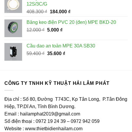
53.400 ₫.
là:
12S/3C/G
32.000 ₫.
Giá
Giá
408.300
₫
184.000
₫
gốc
hiện
Băng keo điện PVC 20 (đen) MPE BKD-20
là:
tại
Giá
Giá
12.000
₫
5.000
408.300 ₫.
₫
là:
gốc
hiện
184.000 ₫.
là:
tại
Cầu dao an toàn MPE 30A SB30
12.000 ₫.
là:
Giá
Giá
59.400
₫
35.600
₫
5.000 ₫.
gốc
hiện
là:
tại
59.400 ₫.
là:
35.600 ₫.
CÔNG TY TNHH KỸ THUẬT HẢI LÂM PHÁT
Địa chỉ : Số 80, Đường T743C, Kp Tân Long, P.Tân Đông
Hiệp, TP.Dĩ An, Tỉnh Bình Dương.
Email : hailamphat2019@gmail.com
Số điện thoại : 0972 19 24 39 – 0972 942 059
Website : www.thietbidienhailam.com