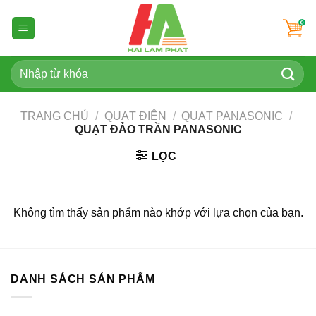
Skip
to
content
Tìm
kiếm:
TRANG CHỦ
/
QUẠT ĐIỆN
/
QUẠT PANASONIC
/
QUẠT ĐẢO TRẦN PANASONIC
LỌC
Không tìm thấy sản phẩm nào khớp với lựa chọn của bạn.
DANH SÁCH SẢN PHẨM