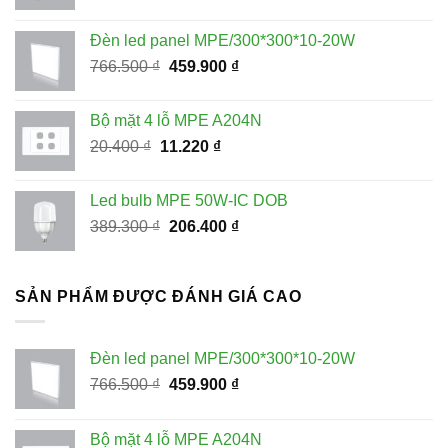
gốc
hiện
là:
tại
Đèn led panel MPE/300*300*10-20W
228.100 ₫.
là:
Giá
Giá
766.500
₫
459.900
₫
115.000 ₫.
gốc
hiện
là:
tại
Bộ mặt 4 lỗ MPE A204N
766.500 ₫.
là:
Giá
Giá
20.400
₫
11.220
₫
459.900 ₫.
gốc
hiện
là:
tại
Led bulb MPE 50W-IC DOB
20.400 ₫.
là:
Giá
Giá
389.300
₫
206.400
₫
11.220 ₫.
gốc
hiện
là:
tại
389.300 ₫.
là:
SẢN PHẨM ĐƯỢC ĐÁNH GIÁ CAO
206.400 ₫.
Đèn led panel MPE/300*300*10-20W
Giá
Giá
766.500
₫
459.900
₫
gốc
hiện
là:
tại
Bộ mặt 4 lỗ MPE A204N
766.500 ₫.
là: