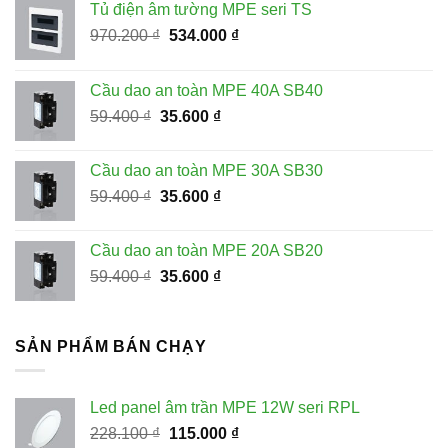
Tủ điện âm tường MPE seri TS
Giá
Giá
970.200
₫
534.000
₫
gốc
hiện
là:
tại
Cầu dao an toàn MPE 40A SB40
970.200 ₫.
là:
Giá
Giá
59.400
₫
35.600
₫
534.000 ₫.
gốc
hiện
là:
tại
Cầu dao an toàn MPE 30A SB30
59.400 ₫.
là:
Giá
Giá
59.400
₫
35.600
₫
35.600 ₫.
gốc
hiện
là:
tại
Cầu dao an toàn MPE 20A SB20
59.400 ₫.
là:
Giá
Giá
59.400
₫
35.600
₫
35.600 ₫.
gốc
hiện
là:
tại
59.400 ₫.
là:
SẢN PHẨM BÁN CHẠY
35.600 ₫.
Led panel âm trần MPE 12W seri RPL
Giá
Giá
228.100
₫
115.000
₫