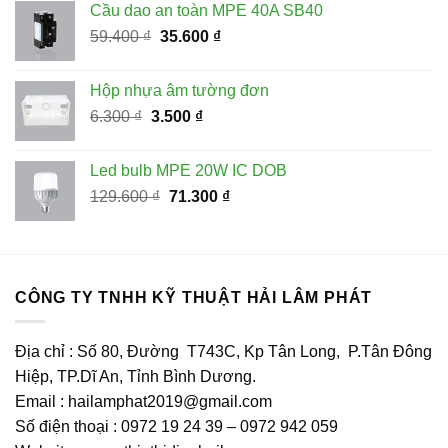
Cầu dao an toàn MPE 40A SB40
311.900 ₫.
là:
Giá
Giá
59.400
₫
35.600
₫
156.000 ₫.
gốc
hiện
là:
tại
Hộp nhựa âm tường đơn
59.400 ₫.
là:
Giá
Giá
6.300
₫
3.500
₫
35.600 ₫.
gốc
hiện
là:
tại
Led bulb MPE 20W IC DOB
6.300 ₫.
là:
Giá
Giá
129.600
₫
71.300
₫
3.500 ₫.
gốc
hiện
là:
tại
129.600 ₫.
là:
71.300 ₫.
CÔNG TY TNHH KỸ THUẬT HẢI LÂM PHÁT
Địa chỉ : Số 80, Đường T743C, Kp Tân Long, P.Tân Đông
Hiệp, TP.Dĩ An, Tỉnh Bình Dương.
Email : hailamphat2019@gmail.com
Số điện thoại : 0972 19 24 39 – 0972 942 059