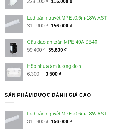
Giá
Giá
228.100
₫
115.000
₫
gốc
hiện
là:
tại
Led bán nguyệt MPE /0.6m-18W AST
228.100 ₫.
là:
Giá
Giá
311.900
₫
156.000
₫
115.000 ₫.
gốc
hiện
là:
tại
Cầu dao an toàn MPE 40A SB40
311.900 ₫.
là:
Giá
Giá
59.400
₫
35.600
₫
156.000 ₫.
gốc
hiện
là:
tại
Hộp nhựa âm tường đơn
59.400 ₫.
là:
Giá
Giá
6.300
₫
3.500
₫
35.600 ₫.
gốc
hiện
là:
tại
6.300 ₫.
là:
SẢN PHẨM ĐƯỢC ĐÁNH GIÁ CAO
3.500 ₫.
Led bán nguyệt MPE /0.6m-18W AST
Giá
Giá
311.900
₫
156.000
₫
gốc
hiện
là:
tại