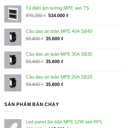
Tủ điện âm tường MPE seri TS
Giá
Giá
970.200
₫
534.000
₫
gốc
hiện
là:
tại
Cầu dao an toàn MPE 40A SB40
970.200 ₫.
là:
Giá
Giá
59.400
₫
35.600
₫
534.000 ₫.
gốc
hiện
là:
tại
Cầu dao an toàn MPE 30A SB30
59.400 ₫.
là:
Giá
Giá
59.400
₫
35.600
₫
35.600 ₫.
gốc
hiện
là:
tại
Cầu dao an toàn MPE 20A SB20
59.400 ₫.
là:
Giá
Giá
59.400
₫
35.600
₫
35.600 ₫.
gốc
hiện
là:
tại
59.400 ₫.
là:
SẢN PHẨM BÁN CHẠY
35.600 ₫.
Led panel âm trần MPE 12W seri RPL