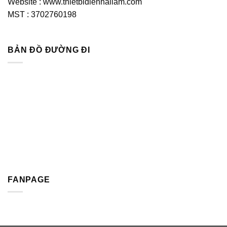
Website : www.thietbidienhailam.com
MST : 3702760198
BẢN ĐỒ ĐƯỜNG ĐI
FANPAGE