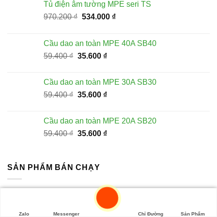
Tủ điện âm tường MPE seri TS
Giá
Giá
970.200
₫
534.000
₫
gốc
hiện
là:
tại
Cầu dao an toàn MPE 40A SB40
970.200 ₫.
là:
Giá
Giá
59.400
₫
35.600
₫
534.000 ₫.
gốc
hiện
là:
tại
Cầu dao an toàn MPE 30A SB30
59.400 ₫.
là:
Giá
Giá
59.400
₫
35.600
₫
35.600 ₫.
gốc
hiện
là:
tại
Cầu dao an toàn MPE 20A SB20
59.400 ₫.
là:
Giá
Giá
59.400
₫
35.600
₫
35.600 ₫.
gốc
hiện
là:
tại
59.400 ₫.
là:
SẢN PHẨM BÁN CHẠY
35.600 ₫.
Led panel âm trần MPE 12W seri RPL
Giá
Giá
228.100
₫
115.000
₫
Zalo
Messenger
Chỉ Đường
Sản Phẩm