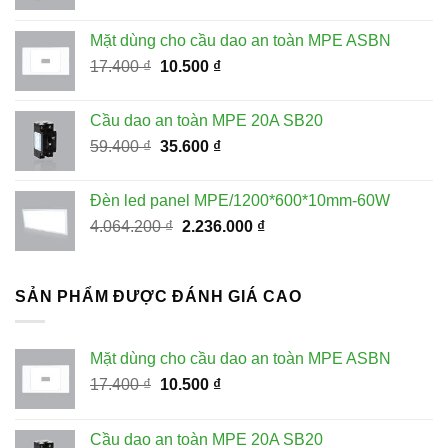
gốc
hiện
là:
tại
Mặt dùng cho cầu dao an toàn MPE ASBN
228.100 ₫.
là:
Giá
Giá
17.400
₫
10.500
₫
115.000 ₫.
gốc
hiện
là:
tại
Cầu dao an toàn MPE 20A SB20
17.400 ₫.
là:
Giá
Giá
59.400
₫
35.600
₫
10.500 ₫.
gốc
hiện
là:
tại
Đèn led panel MPE/1200*600*10mm-60W
59.400 ₫.
là:
Giá
Giá
4.064.200
₫
2.236.000
₫
35.600 ₫.
gốc
hiện
là:
tại
4.064.200 ₫.
là:
SẢN PHẨM ĐƯỢC ĐÁNH GIÁ CAO
2.236.000 ₫.
Mặt dùng cho cầu dao an toàn MPE ASBN
Giá
Giá
17.400
₫
10.500
₫
gốc
hiện
là:
tại
Cầu dao an toàn MPE 20A SB20
17.400 ₫.
là: