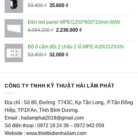
Giá
Giá
59.400
₫
35.600
₫
10.500 ₫.
gốc
hiện
là:
tại
Đèn led panel MPE/1200*600*10mm-60W
59.400 ₫.
là:
Giá
Giá
4.064.200
₫
2.236.000
₫
35.600 ₫.
gốc
hiện
là:
tại
Bộ ổ cắm đôi 2 chấu 2 lỗ MPE A20US2XXN
4.064.200 ₫.
là:
Giá
Giá
53.400
₫
32.000
₫
2.236.000 ₫.
gốc
hiện
là:
tại
53.400 ₫.
là:
32.000 ₫.
CÔNG TY TNHH KỸ THUẬT HẢI LÂM PHÁT
Địa chỉ : Số 80, Đường T743C, Kp Tân Long, P.Tân Đông
Hiệp, TP.Dĩ An, Tỉnh Bình Dương.
Email : hailamphat2019@gmail.com
Số điện thoại : 0972 19 24 39 – 0972 942 059
Website : www.thietbidienhailam.com