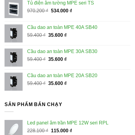
Tủ điện âm tường MPE seri TS
Giá
Giá
970.200
₫
534.000
₫
gốc
hiện
là:
tại
Cầu dao an toàn MPE 40A SB40
970.200 ₫.
là:
Giá
Giá
59.400
₫
35.600
₫
534.000 ₫.
gốc
hiện
là:
tại
Cầu dao an toàn MPE 30A SB30
59.400 ₫.
là:
Giá
Giá
59.400
₫
35.600
₫
35.600 ₫.
gốc
hiện
là:
tại
Cầu dao an toàn MPE 20A SB20
59.400 ₫.
là:
Giá
Giá
59.400
₫
35.600
₫
35.600 ₫.
gốc
hiện
là:
tại
59.400 ₫.
là:
SẢN PHẨM BÁN CHẠY
35.600 ₫.
Led panel âm trần MPE 12W seri RPL
Giá
Giá
228.100
₫
115.000
₫