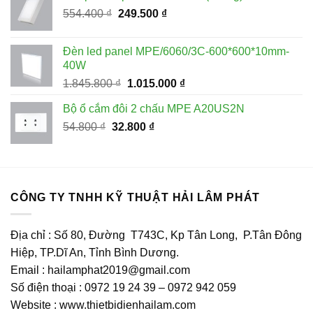
98.900 ₫.
là:
Giá
Giá
554.400
₫
249.500
₫
54.300 ₫.
gốc
hiện
là:
tại
Đèn led panel MPE/6060/3C-600*600*10mm-
554.400 ₫.
là:
40W
249.500 ₫.
Giá
Giá
1.845.800
₫
1.015.000
₫
gốc
hiện
Bộ ổ cắm đôi 2 chấu MPE A20US2N
là:
tại
Giá
Giá
54.800
₫
32.800
1.845.800 ₫.
₫
là:
gốc
hiện
1.015.000 ₫.
là:
tại
54.800 ₫.
là:
32.800 ₫.
CÔNG TY TNHH KỸ THUẬT HẢI LÂM PHÁT
Địa chỉ : Số 80, Đường T743C, Kp Tân Long, P.Tân Đông
Hiệp, TP.Dĩ An, Tỉnh Bình Dương.
Email : hailamphat2019@gmail.com
Số điện thoại : 0972 19 24 39 – 0972 942 059
Website : www.thietbidienhailam.com