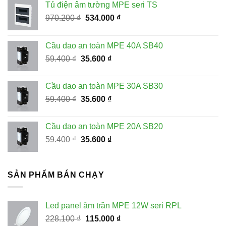
Tủ điện âm tường MPE seri TS
Giá
Giá
970.200
₫
534.000
₫
gốc
hiện
là:
tại
Cầu dao an toàn MPE 40A SB40
970.200 ₫.
là:
Giá
Giá
59.400
₫
35.600
₫
534.000 ₫.
gốc
hiện
là:
tại
Cầu dao an toàn MPE 30A SB30
59.400 ₫.
là:
Giá
Giá
59.400
₫
35.600
₫
35.600 ₫.
gốc
hiện
là:
tại
Cầu dao an toàn MPE 20A SB20
59.400 ₫.
là:
Giá
Giá
59.400
₫
35.600
₫
35.600 ₫.
gốc
hiện
là:
tại
59.400 ₫.
là:
SẢN PHẨM BÁN CHẠY
35.600 ₫.
Led panel âm trần MPE 12W seri RPL
Giá
Giá
228.100
₫
115.000
₫