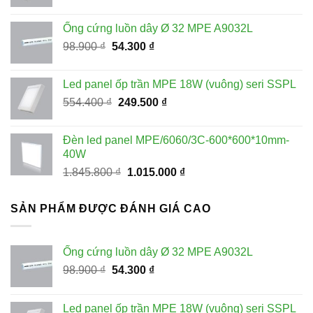
gốc
hiện
là:
tại
Ống cứng luồn dây Ø 32 MPE A9032L
228.100 ₫.
là:
Giá
Giá
98.900
₫
54.300
₫
115.000 ₫.
gốc
hiện
là:
tại
Led panel ốp trần MPE 18W (vuông) seri SSPL
98.900 ₫.
là:
Giá
Giá
554.400
₫
249.500
₫
54.300 ₫.
gốc
hiện
là:
tại
Đèn led panel MPE/6060/3C-600*600*10mm-
554.400 ₫.
là:
40W
249.500 ₫.
Giá
Giá
1.845.800
₫
1.015.000
₫
gốc
hiện
là:
tại
SẢN PHẨM ĐƯỢC ĐÁNH GIÁ CAO
1.845.800 ₫.
là:
1.015.000 ₫.
Ống cứng luồn dây Ø 32 MPE A9032L
Giá
Giá
98.900
₫
54.300
₫
gốc
hiện
là:
tại
Led panel ốp trần MPE 18W (vuông) seri SSPL