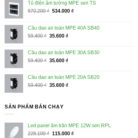
Tủ điện âm tường MPE seri TS
Giá
Giá
970.200
₫
534.000
₫
gốc
hiện
là:
tại
Cầu dao an toàn MPE 40A SB40
970.200 ₫.
là:
Giá
Giá
59.400
₫
35.600
₫
534.000 ₫.
gốc
hiện
là:
tại
Cầu dao an toàn MPE 30A SB30
59.400 ₫.
là:
Giá
Giá
59.400
₫
35.600
₫
35.600 ₫.
gốc
hiện
là:
tại
Cầu dao an toàn MPE 20A SB20
59.400 ₫.
là:
Giá
Giá
59.400
₫
35.600
₫
35.600 ₫.
gốc
hiện
là:
tại
59.400 ₫.
là:
SẢN PHẨM BÁN CHẠY
35.600 ₫.
Led panel âm trần MPE 12W seri RPL
Giá
Giá
228.100
₫
115.000
₫