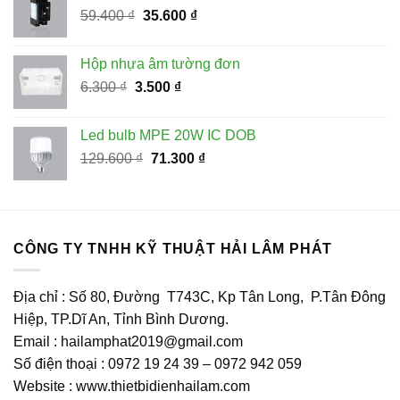
Giá
Giá
59.400
₫
35.600
₫
156.000 ₫.
gốc
hiện
là:
tại
Hộp nhựa âm tường đơn
59.400 ₫.
là:
Giá
Giá
6.300
₫
3.500
₫
35.600 ₫.
gốc
hiện
là:
tại
Led bulb MPE 20W IC DOB
6.300 ₫.
là:
Giá
Giá
129.600
₫
71.300
₫
3.500 ₫.
gốc
hiện
là:
tại
129.600 ₫.
là:
71.300 ₫.
CÔNG TY TNHH KỸ THUẬT HẢI LÂM PHÁT
Địa chỉ : Số 80, Đường T743C, Kp Tân Long, P.Tân Đông
Hiệp, TP.Dĩ An, Tỉnh Bình Dương.
Email : hailamphat2019@gmail.com
Số điện thoại : 0972 19 24 39 – 0972 942 059
Website : www.thietbidienhailam.com