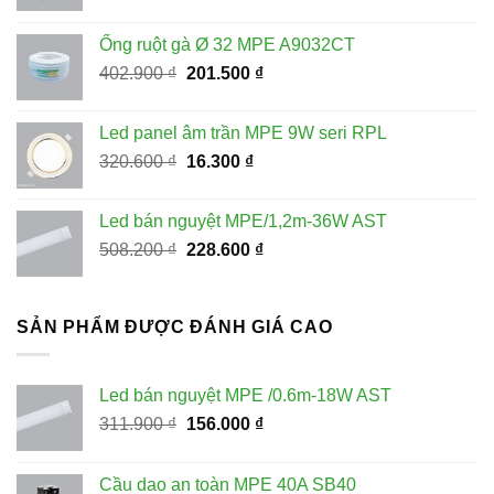
gốc
hiện
là:
tại
Ống ruột gà Ø 32 MPE A9032CT
228.100 ₫.
là:
Giá
Giá
402.900
₫
201.500
₫
115.000 ₫.
gốc
hiện
là:
tại
Led panel âm trần MPE 9W seri RPL
402.900 ₫.
là:
Giá
Giá
320.600
₫
16.300
₫
201.500 ₫.
gốc
hiện
là:
tại
Led bán nguyệt MPE/1,2m-36W AST
320.600 ₫.
là:
Giá
Giá
508.200
₫
228.600
₫
16.300 ₫.
gốc
hiện
là:
tại
508.200 ₫.
là:
SẢN PHẨM ĐƯỢC ĐÁNH GIÁ CAO
228.600 ₫.
Led bán nguyệt MPE /0.6m-18W AST
Giá
Giá
311.900
₫
156.000
₫
gốc
hiện
là:
tại
Cầu dao an toàn MPE 40A SB40
311.900 ₫.
là: