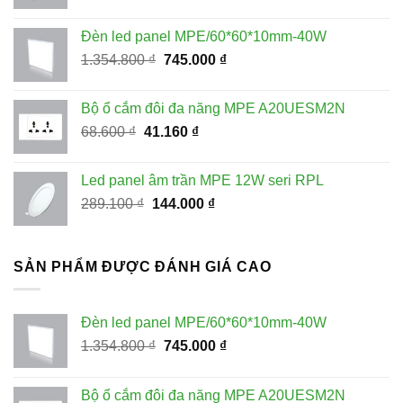
gốc
hiện
là:
tại
Đèn led panel MPE/60*60*10mm-40W
228.100 ₫.
là:
Giá
Giá
1.354.800
₫
745.000
₫
115.000 ₫.
gốc
hiện
là:
tại
Bộ ổ cắm đôi đa năng MPE A20UESM2N
1.354.800 ₫.
là:
Giá
Giá
68.600
₫
41.160
₫
745.000 ₫.
gốc
hiện
là:
tại
Led panel âm trần MPE 12W seri RPL
68.600 ₫.
là:
Giá
Giá
289.100
₫
144.000
₫
41.160 ₫.
gốc
hiện
là:
tại
289.100 ₫.
là:
SẢN PHẨM ĐƯỢC ĐÁNH GIÁ CAO
144.000 ₫.
Đèn led panel MPE/60*60*10mm-40W
Giá
Giá
1.354.800
₫
745.000
₫
gốc
hiện
là:
tại
Bộ ổ cắm đôi đa năng MPE A20UESM2N
1.354.800 ₫.
là: