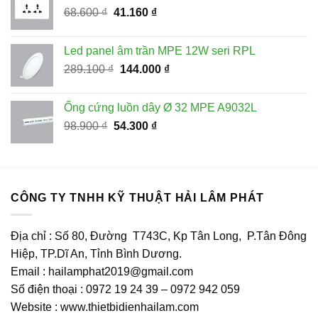
Giá
Giá
68.600
₫
41.160
₫
745.000 ₫.
gốc
hiện
là:
tại
Led panel âm trần MPE 12W seri RPL
68.600 ₫.
là:
Giá
Giá
289.100
₫
144.000
₫
41.160 ₫.
gốc
hiện
là:
tại
Ống cứng luồn dây Ø 32 MPE A9032L
289.100 ₫.
là:
Giá
Giá
98.900
₫
54.300
₫
144.000 ₫.
gốc
hiện
là:
tại
98.900 ₫.
là:
54.300 ₫.
CÔNG TY TNHH KỸ THUẬT HẢI LÂM PHÁT
Địa chỉ : Số 80, Đường T743C, Kp Tân Long, P.Tân Đông
Hiệp, TP.Dĩ An, Tỉnh Bình Dương.
Email : hailamphat2019@gmail.com
Số điện thoại : 0972 19 24 39 – 0972 942 059
Website : www.thietbidienhailam.com