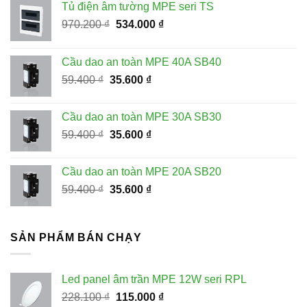
Tủ điện âm tường MPE seri TS
Giá
Giá
970.200
₫
534.000
₫
gốc
hiện
là:
tại
Cầu dao an toàn MPE 40A SB40
970.200 ₫.
là:
Giá
Giá
59.400
₫
35.600
₫
534.000 ₫.
gốc
hiện
là:
tại
Cầu dao an toàn MPE 30A SB30
59.400 ₫.
là:
Giá
Giá
59.400
₫
35.600
₫
35.600 ₫.
gốc
hiện
là:
tại
Cầu dao an toàn MPE 20A SB20
59.400 ₫.
là:
Giá
Giá
59.400
₫
35.600
₫
35.600 ₫.
gốc
hiện
là:
tại
59.400 ₫.
là:
SẢN PHẨM BÁN CHẠY
35.600 ₫.
Led panel âm trần MPE 12W seri RPL
Giá
Giá
228.100
₫
115.000
₫