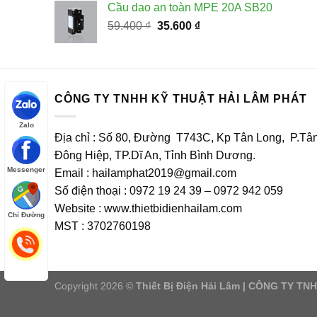
Cầu dao an toàn MPE 20A SB20
59.400 ₫.
là:
Giá
Giá
59.400
₫
35.600
₫
35.600 ₫.
gốc
hiện
là:
tại
59.400 ₫.
là:
35.600 ₫.
CÔNG TY TNHH KỸ THUẬT HẢI LÂM PHÁT
Zalo
Địa chỉ : Số 80, Đường T743C, Kp Tân Long, P.Tâ
Đông Hiệp, TP.Dĩ An, Tỉnh Bình Dương.
Messenger
Email : hailamphat2019@gmail.com
Số điện thoại : 0972 19 24 39 – 0972 942 059
Website : www.thietbidienhailam.com
Chỉ Đường
MST : 3702760198
Copyright 2026 ©
Thiết Bị Điện Hải Lâm | CÔNG TY T