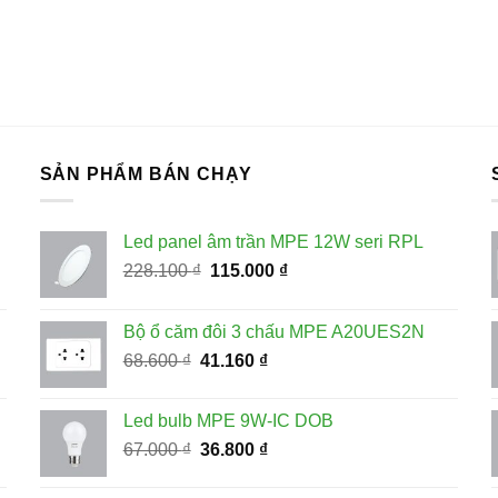
SẢN PHẨM BÁN CHẠY
Led panel âm trần MPE 12W seri RPL
Giá
Giá
228.100
₫
115.000
₫
gốc
hiện
là:
tại
Bộ ổ căm đôi 3 chấu MPE A20UES2N
228.100 ₫.
là:
Giá
Giá
68.600
₫
41.160
₫
115.000 ₫.
gốc
hiện
là:
tại
Led bulb MPE 9W-IC DOB
68.600 ₫.
là:
Giá
Giá
67.000
₫
36.800
₫
41.160 ₫.
gốc
hiện
là:
tại