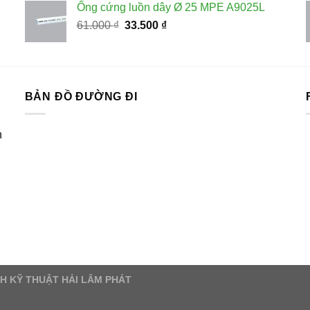
Ống cứng luồn dây Ø 25 MPE A9025L
67.000 ₫.
là:
Giá
Giá
61.000
₫
33.500
₫
36.800 ₫.
gốc
hiện
là:
tại
61.000 ₫.
là:
33.500 ₫.
BẢN ĐỒ ĐƯỜNG ĐI
n
NHH KỸ THUẬT HẢI LÂM PHÁT