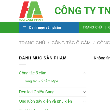
Skip
CÔNG TY T
to
content
Danh mục sản phẩm
TRANG CHỦ
TRANG CHỦ
/
CÔNG TẮC Ổ CẮM
/
CÔNG
DANH MỤC SẢN PHẨM
Không tì
Công tắc ổ cắm
Công tắc - ổ cắm Mpe
Đèn led Chiếu Sáng
Ông luồn dây điện và phụ kiện