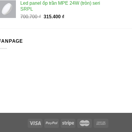
Led panel ốp trần MPE 24W (tròn) seri
61.000 ₫.
là:
SRPL
33.500 ₫.
Giá
Giá
700.700
₫
315.400
₫
gốc
hiện
là:
tại
700.700 ₫.
là:
FANPAGE
315.400 ₫.