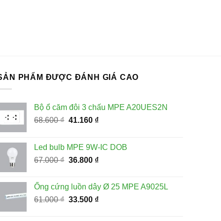
SẢN PHẨM ĐƯỢC ĐÁNH GIÁ CAO
Bộ ổ căm đôi 3 chấu MPE A20UES2N
Giá
Giá
68.600
₫
41.160
₫
gốc
hiện
là:
tại
Led bulb MPE 9W-IC DOB
68.600 ₫.
là:
Giá
Giá
67.000
₫
36.800
₫
41.160 ₫.
gốc
hiện
là:
tại
Ống cứng luồn dây Ø 25 MPE A9025L
67.000 ₫.
là:
Giá
Giá
61.000
₫
33.500
₫
36.800 ₫.
gốc
hiện
là:
tại