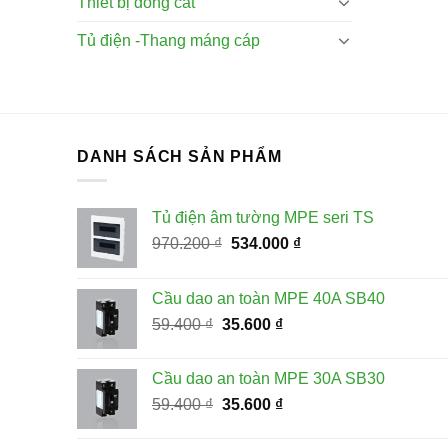
Thiết bị đóng cắt
Tủ điện -Thang máng cáp
DANH SÁCH SẢN PHẨM
Tủ điện âm tường MPE seri TS
Giá
Giá
970.200
₫
534.000
₫
gốc
hiện
là:
tại
Cầu dao an toàn MPE 40A SB40
970.200 ₫.
là:
Giá
Giá
59.400
₫
35.600
₫
534.000 ₫.
gốc
hiện
là:
tại
Cầu dao an toàn MPE 30A SB30
59.400 ₫.
là:
Giá
Giá
59.400
₫
35.600
₫
35.600 ₫.
gốc
hiện
là:
tại