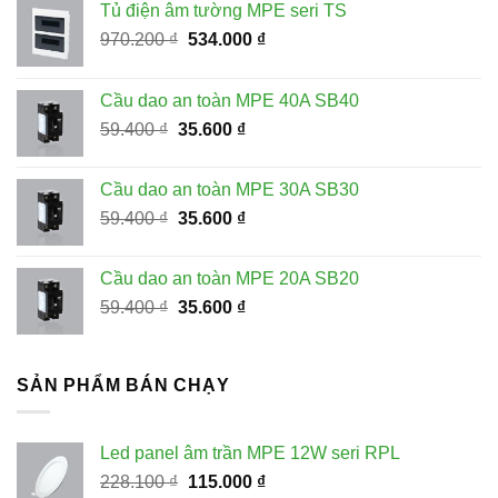
Tủ điện âm tường MPE seri TS
Giá
Giá
970.200
₫
534.000
₫
gốc
hiện
là:
tại
Cầu dao an toàn MPE 40A SB40
970.200 ₫.
là:
Giá
Giá
59.400
₫
35.600
₫
534.000 ₫.
gốc
hiện
là:
tại
Cầu dao an toàn MPE 30A SB30
59.400 ₫.
là:
Giá
Giá
59.400
₫
35.600
₫
35.600 ₫.
gốc
hiện
là:
tại
Cầu dao an toàn MPE 20A SB20
59.400 ₫.
là:
Giá
Giá
59.400
₫
35.600
₫
35.600 ₫.
gốc
hiện
là:
tại
59.400 ₫.
là:
SẢN PHẨM BÁN CHẠY
35.600 ₫.
Led panel âm trần MPE 12W seri RPL
Giá
Giá
228.100
₫
115.000
₫