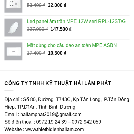
Giá
Giá
53.400
₫
32.000
₫
870.000 ₫.
gốc
hiện
là:
tại
Led panel âm trần MPE 12W seri RPL-12ST/G
53.400 ₫.
là:
Giá
Giá
327.900
₫
147.500
₫
32.000 ₫.
gốc
hiện
là:
tại
Mặt dùng cho cầu dao an toàn MPE ASBN
327.900 ₫.
là:
Giá
Giá
17.400
₫
10.500
₫
147.500 ₫.
gốc
hiện
là:
tại
17.400 ₫.
là:
10.500 ₫.
CÔNG TY TNHH KỸ THUẬT HẢI LÂM PHÁT
Địa chỉ : Số 80, Đường T743C, Kp Tân Long, P.Tân Đông
Hiệp, TP.Dĩ An, Tỉnh Bình Dương.
Email : hailamphat2019@gmail.com
Số điện thoại : 0972 19 24 39 – 0972 942 059
Website : www.thietbidienhailam.com