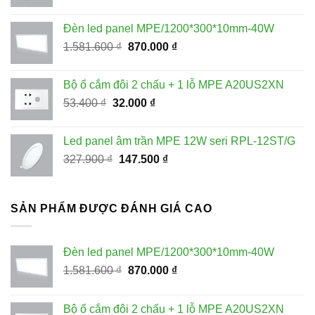
gốc
hiện
là:
tại
Đèn led panel MPE/1200*300*10mm-40W
228.100 ₫.
là:
Giá
Giá
1.581.600
₫
870.000
₫
115.000 ₫.
gốc
hiện
là:
tại
Bộ ổ cắm đôi 2 chấu + 1 lỗ MPE A20US2XN
1.581.600 ₫.
là:
Giá
Giá
53.400
₫
32.000
₫
870.000 ₫.
gốc
hiện
là:
tại
Led panel âm trần MPE 12W seri RPL-12ST/G
53.400 ₫.
là:
Giá
Giá
327.900
₫
147.500
₫
32.000 ₫.
gốc
hiện
là:
tại
327.900 ₫.
là:
SẢN PHẨM ĐƯỢC ĐÁNH GIÁ CAO
147.500 ₫.
Đèn led panel MPE/1200*300*10mm-40W
Giá
Giá
1.581.600
₫
870.000
₫
gốc
hiện
là:
tại
Bộ ổ cắm đôi 2 chấu + 1 lỗ MPE A20US2XN
1.581.600 ₫.
là: