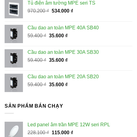
Tủ điện âm tường MPE seri TS
Giá
Giá
970.200
₫
534.000
₫
gốc
hiện
là:
tại
Cầu dao an toàn MPE 40A SB40
970.200 ₫.
là:
Giá
Giá
59.400
₫
35.600
₫
534.000 ₫.
gốc
hiện
là:
tại
Cầu dao an toàn MPE 30A SB30
59.400 ₫.
là:
Giá
Giá
59.400
₫
35.600
₫
35.600 ₫.
gốc
hiện
là:
tại
Cầu dao an toàn MPE 20A SB20
59.400 ₫.
là:
Giá
Giá
59.400
₫
35.600
₫
35.600 ₫.
gốc
hiện
là:
tại
59.400 ₫.
là:
SẢN PHẨM BÁN CHẠY
35.600 ₫.
Led panel âm trần MPE 12W seri RPL
Giá
Giá
228.100
₫
115.000
₫