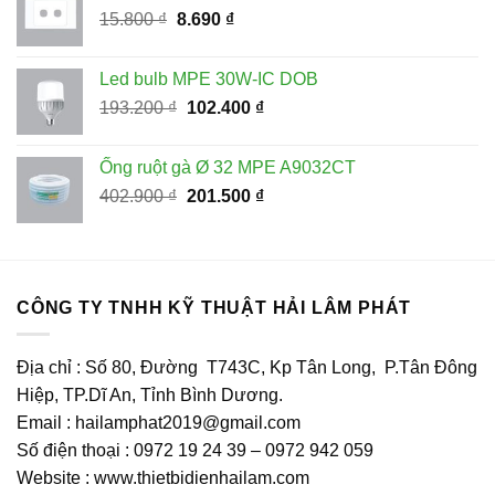
Giá
Giá
15.800
₫
8.690
₫
165.000 ₫.
gốc
hiện
là:
tại
Led bulb MPE 30W-IC DOB
15.800 ₫.
là:
Giá
Giá
193.200
₫
102.400
₫
8.690 ₫.
gốc
hiện
là:
tại
Ống ruột gà Ø 32 MPE A9032CT
193.200 ₫.
là:
Giá
Giá
402.900
₫
201.500
₫
102.400 ₫.
gốc
hiện
là:
tại
402.900 ₫.
là:
201.500 ₫.
CÔNG TY TNHH KỸ THUẬT HẢI LÂM PHÁT
Địa chỉ : Số 80, Đường T743C, Kp Tân Long, P.Tân Đông
Hiệp, TP.Dĩ An, Tỉnh Bình Dương.
Email : hailamphat2019@gmail.com
Số điện thoại : 0972 19 24 39 – 0972 942 059
Website : www.thietbidienhailam.com