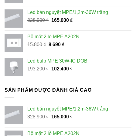
gốc
hiện
là:
tại
Led bán nguyệt MPE/1,2m-36W trắng
228.100 ₫.
là:
Giá
Giá
328.900
₫
165.000
₫
115.000 ₫.
gốc
hiện
là:
tại
Bộ mặt 2 lỗ MPE A202N
328.900 ₫.
là:
Giá
Giá
15.800
₫
8.690
₫
165.000 ₫.
gốc
hiện
là:
tại
Led bulb MPE 30W-IC DOB
15.800 ₫.
là:
Giá
Giá
193.200
₫
102.400
₫
8.690 ₫.
gốc
hiện
là:
tại
193.200 ₫.
là:
SẢN PHẨM ĐƯỢC ĐÁNH GIÁ CAO
102.400 ₫.
Led bán nguyệt MPE/1,2m-36W trắng
Giá
Giá
328.900
₫
165.000
₫
gốc
hiện
là:
tại
Bộ mặt 2 lỗ MPE A202N
328.900 ₫.
là: