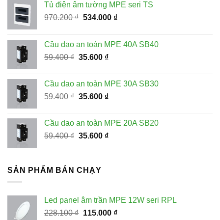
Tủ điện âm tường MPE seri TS
Giá
Giá
970.200
₫
534.000
₫
gốc
hiện
là:
tại
Cầu dao an toàn MPE 40A SB40
970.200 ₫.
là:
Giá
Giá
59.400
₫
35.600
₫
534.000 ₫.
gốc
hiện
là:
tại
Cầu dao an toàn MPE 30A SB30
59.400 ₫.
là:
Giá
Giá
59.400
₫
35.600
₫
35.600 ₫.
gốc
hiện
là:
tại
Cầu dao an toàn MPE 20A SB20
59.400 ₫.
là:
Giá
Giá
59.400
₫
35.600
₫
35.600 ₫.
gốc
hiện
là:
tại
59.400 ₫.
là:
SẢN PHẨM BÁN CHẠY
35.600 ₫.
Led panel âm trần MPE 12W seri RPL
Giá
Giá
228.100
₫
115.000
₫