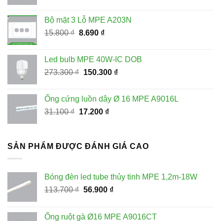
gốc
hiện
là:
tại
Bộ mặt 3 Lỗ MPE A203N
228.100 ₫.
là:
Giá
Giá
15.800
₫
8.690
₫
115.000 ₫.
gốc
hiện
là:
tại
Led bulb MPE 40W-IC DOB
15.800 ₫.
là:
Giá
Giá
273.300
₫
150.300
₫
8.690 ₫.
gốc
hiện
là:
tại
Ống cứng luồn dây Ø 16 MPE A9016L
273.300 ₫.
là:
Giá
Giá
31.100
₫
17.200
₫
150.300 ₫.
gốc
hiện
là:
tại
31.100 ₫.
là:
SẢN PHẨM ĐƯỢC ĐÁNH GIÁ CAO
17.200 ₫.
Bóng đèn led tube thủy tinh MPE 1,2m-18W
Giá
Giá
113.700
₫
56.900
₫
gốc
hiện
là:
tại
Ống ruột gà Ø16 MPE A9016CT
113.700 ₫.
là: