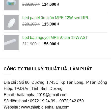
Giá
Giá
229.300
₫
114.600
₫
56.900 ₫.
gốc
hiện
là:
tại
Led panel âm trần MPE 12W seri RPL
229.300 ₫.
là:
Giá
Giá
228.100
₫
115.000
₫
114.600 ₫.
gốc
hiện
là:
tại
Led bán nguyệt MPE /0.6m-18W AST
228.100 ₫.
là:
Giá
Giá
311.900
₫
156.000
₫
115.000 ₫.
gốc
hiện
là:
tại
311.900 ₫.
là:
156.000 ₫.
CÔNG TY TNHH KỸ THUẬT HẢI LÂM PHÁT
Địa chỉ : Số 80, Đường T743C, Kp Tân Long, P.Tân Đông
Hiệp, TP.Dĩ An, Tỉnh Bình Dương.
Email : hailamphat2019@gmail.com
Số điện thoại : 0972 19 24 39 – 0972 942 059
Website : www.thietbidienhailam.com