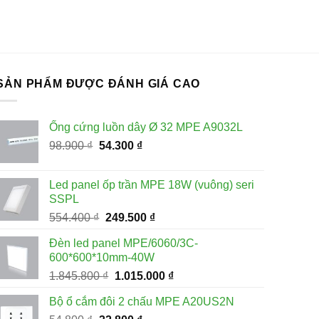
SẢN PHẨM ĐƯỢC ĐÁNH GIÁ CAO
Ống cứng luồn dây Ø 32 MPE A9032L
Giá
Giá
98.900
₫
54.300
₫
gốc
hiện
là:
tại
Led panel ốp trần MPE 18W (vuông) seri
98.900 ₫.
là:
SSPL
54.300 ₫.
Giá
Giá
554.400
₫
249.500
₫
gốc
hiện
Đèn led panel MPE/6060/3C-
là:
tại
600*600*10mm-40W
554.400 ₫.
là:
Giá
Giá
1.845.800
₫
1.015.000
₫
249.500 ₫.
gốc
hiện
Bộ ổ cắm đôi 2 chấu MPE A20US2N
là:
tại