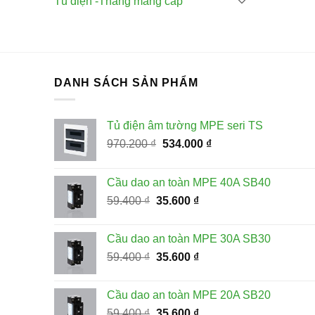
Tủ điện -Thang máng cáp
DANH SÁCH SẢN PHẨM
Tủ điện âm tường MPE seri TS
Giá
Giá
970.200
₫
534.000
₫
gốc
hiện
là:
tại
Cầu dao an toàn MPE 40A SB40
970.200 ₫.
là:
Giá
Giá
59.400
₫
35.600
₫
534.000 ₫.
gốc
hiện
là:
tại
Cầu dao an toàn MPE 30A SB30
59.400 ₫.
là:
Giá
Giá
59.400
₫
35.600
₫
35.600 ₫.
gốc
hiện
là:
tại
Cầu dao an toàn MPE 20A SB20
59.400 ₫.
là:
Giá
Giá
59.400
₫
35.600
₫