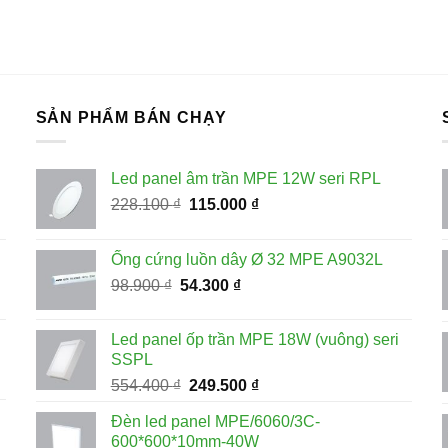
SẢN PHẨM BÁN CHẠY
Led panel âm trần MPE 12W seri RPL
Giá
Giá
228.100
₫
115.000
₫
gốc
hiện
là:
tại
Ống cứng luồn dây Ø 32 MPE A9032L
228.100 ₫.
là:
Giá
Giá
98.900
₫
54.300
₫
115.000 ₫.
gốc
hiện
là:
tại
Led panel ốp trần MPE 18W (vuông) seri
98.900 ₫.
là:
SSPL
54.300 ₫.
Giá
Giá
554.400
₫
249.500
₫
gốc
hiện
Đèn led panel MPE/6060/3C-
là:
tại
600*600*10mm-40W
554.400 ₫.
là: