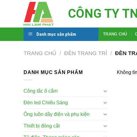
Skip
CÔNG TY T
to
content
Danh mục sản phẩm
TRANG CHỦ
TRANG CHỦ
/
ĐÈN TRANG TRÍ
/
ĐÈN TR
DANH MỤC SẢN PHẨM
Không tì
Công tắc ổ cắm
Đèn led Chiếu Sáng
Ông luồn dây điện và phụ kiện
Thiết bị đóng cắt