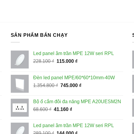
SẢN PHẨM BÁN CHẠY
Led panel âm trần MPE 12W seri RPL
Giá
Giá
228.100
₫
115.000
₫
gốc
hiện
là:
tại
Đèn led panel MPE/60*60*10mm-40W
228.100 ₫.
là:
Giá
Giá
1.354.800
₫
745.000
₫
115.000 ₫.
gốc
hiện
là:
tại
Bộ ổ cắm đôi đa năng MPE A20UESM2N
1.354.800 ₫.
là:
Giá
Giá
68.600
₫
41.160
₫
745.000 ₫.
gốc
hiện
là:
tại
Led panel âm trần MPE 12W seri RPL
68.600 ₫.
là:
Giá
Giá
289.100
₫
144.000
₫