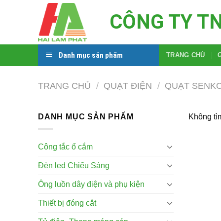
Skip
CÔNG TY T
to
content
Danh mục sản phẩm
TRANG CHỦ
TRANG CHỦ
/
QUẠT ĐIỆN
/
QUẠT SENK
DANH MỤC SẢN PHẨM
Không tì
Công tắc ổ cắm
Đèn led Chiếu Sáng
Ông luồn dây điện và phụ kiện
Thiết bị đóng cắt