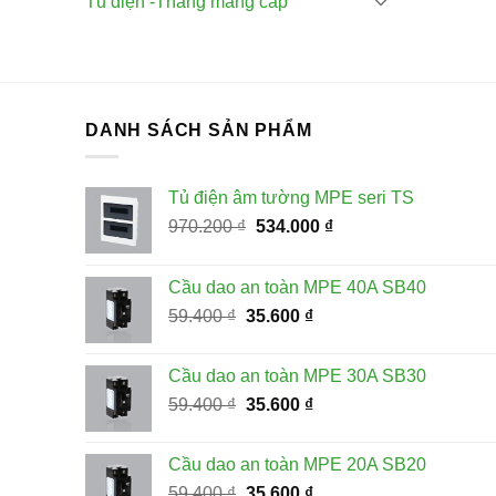
Tủ điện -Thang máng cáp
DANH SÁCH SẢN PHẨM
Tủ điện âm tường MPE seri TS
Giá
Giá
970.200
₫
534.000
₫
gốc
hiện
là:
tại
Cầu dao an toàn MPE 40A SB40
970.200 ₫.
là:
Giá
Giá
59.400
₫
35.600
₫
534.000 ₫.
gốc
hiện
là:
tại
Cầu dao an toàn MPE 30A SB30
59.400 ₫.
là:
Giá
Giá
59.400
₫
35.600
₫
35.600 ₫.
gốc
hiện
là:
tại
Cầu dao an toàn MPE 20A SB20
59.400 ₫.
là:
Giá
Giá
59.400
₫
35.600
₫