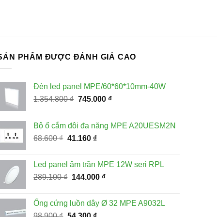
SẢN PHẨM ĐƯỢC ĐÁNH GIÁ CAO
Đèn led panel MPE/60*60*10mm-40W
Giá
Giá
1.354.800
₫
745.000
₫
gốc
hiện
là:
tại
Bộ ổ cắm đôi đa năng MPE A20UESM2N
1.354.800 ₫.
là:
Giá
Giá
68.600
₫
41.160
₫
745.000 ₫.
gốc
hiện
là:
tại
Led panel âm trần MPE 12W seri RPL
68.600 ₫.
là:
Giá
Giá
289.100
₫
144.000
₫
41.160 ₫.
gốc
hiện
là:
tại
Ống cứng luồn dây Ø 32 MPE A9032L
289.100 ₫.
là:
Giá
Giá
98.900
₫
54.300
₫