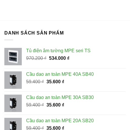
DANH SÁCH SẢN PHẨM
Tủ điện âm tường MPE seri TS
Giá
Giá
970.200
₫
534.000
₫
gốc
hiện
là:
tại
Cầu dao an toàn MPE 40A SB40
970.200 ₫.
là:
Giá
Giá
59.400
₫
35.600
₫
534.000 ₫.
gốc
hiện
là:
tại
Cầu dao an toàn MPE 30A SB30
59.400 ₫.
là:
Giá
Giá
59.400
₫
35.600
₫
35.600 ₫.
gốc
hiện
là:
tại
Cầu dao an toàn MPE 20A SB20
59.400 ₫.
là:
Giá
Giá
59.400
₫
35.600
₫
35.600 ₫.