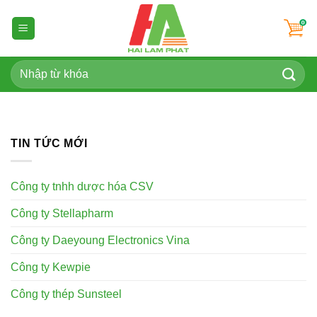
Skip
to
content
Tìm
kiếm:
TIN TỨC MỚI
Công ty tnhh dược hóa CSV
Công ty Stellapharm
Công ty Daeyoung Electronics Vina
Công ty Kewpie
Công ty thép Sunsteel