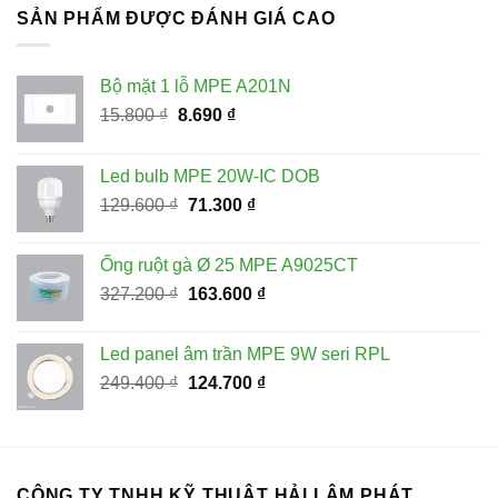
59.400 ₫.
là:
SẢN PHẨM ĐƯỢC ĐÁNH GIÁ CAO
35.600 ₫.
Bộ mặt 1 lỗ MPE A201N
Giá
Giá
15.800
₫
8.690
₫
gốc
hiện
là:
tại
Led bulb MPE 20W-IC DOB
15.800 ₫.
là:
Giá
Giá
129.600
₫
71.300
₫
8.690 ₫.
gốc
hiện
là:
tại
Ống ruột gà Ø 25 MPE A9025CT
129.600 ₫.
là:
Giá
Giá
327.200
₫
163.600
₫
71.300 ₫.
gốc
hiện
là:
tại
Led panel âm trần MPE 9W seri RPL
327.200 ₫.
là:
Giá
Giá
249.400
₫
124.700
₫
163.600 ₫.
gốc
hiện
là:
tại
249.400 ₫.
là:
124.700 ₫.
CÔNG TY TNHH KỸ THUẬT HẢI LÂM PHÁT