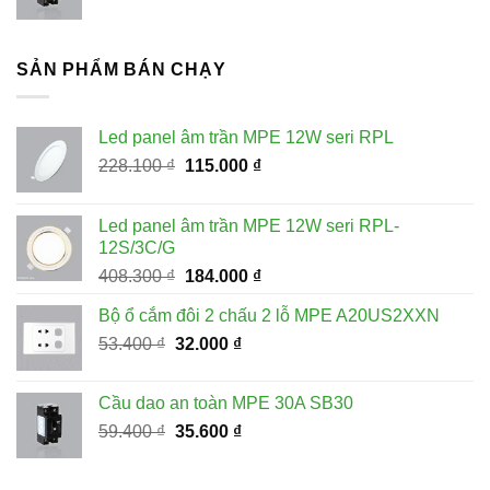
gốc
hiện
là:
tại
59.400 ₫.
là:
SẢN PHẨM BÁN CHẠY
35.600 ₫.
Led panel âm trần MPE 12W seri RPL
Giá
Giá
228.100
₫
115.000
₫
gốc
hiện
là:
tại
Led panel âm trần MPE 12W seri RPL-
228.100 ₫.
là:
12S/3C/G
115.000 ₫.
Giá
Giá
408.300
₫
184.000
₫
gốc
hiện
Bộ ổ cắm đôi 2 chấu 2 lỗ MPE A20US2XXN
là:
tại
Giá
Giá
53.400
₫
32.000
408.300 ₫.
₫
là:
gốc
hiện
184.000 ₫.
là:
tại
Cầu dao an toàn MPE 30A SB30
53.400 ₫.
là:
Giá
Giá
59.400
₫
35.600
₫
32.000 ₫.
gốc
hiện
là:
tại