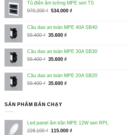
Tủ điện âm tường MPE seri TS
Giá
Giá
970.200
₫
534.000
₫
gốc
hiện
là:
tại
Cầu dao an toàn MPE 40A SB40
970.200 ₫.
là:
Giá
Giá
59.400
₫
35.600
₫
534.000 ₫.
gốc
hiện
là:
tại
Cầu dao an toàn MPE 30A SB30
59.400 ₫.
là:
Giá
Giá
59.400
₫
35.600
₫
35.600 ₫.
gốc
hiện
là:
tại
Cầu dao an toàn MPE 20A SB20
59.400 ₫.
là:
Giá
Giá
59.400
₫
35.600
₫
35.600 ₫.
gốc
hiện
là:
tại
59.400 ₫.
là:
SẢN PHẨM BÁN CHẠY
35.600 ₫.
Led panel âm trần MPE 12W seri RPL
Giá
Giá
228.100
₫
115.000
₫