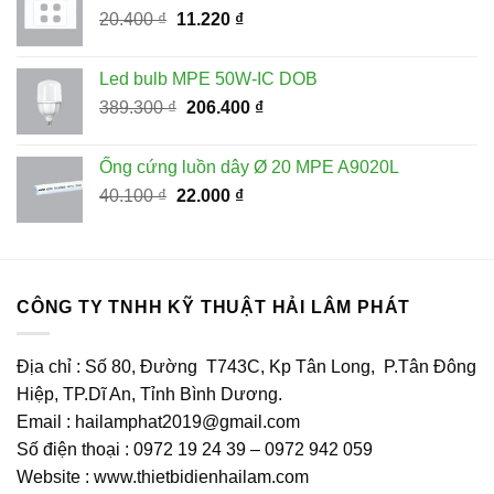
Giá
Giá
20.400
₫
11.220
₫
459.900 ₫.
gốc
hiện
là:
tại
Led bulb MPE 50W-IC DOB
20.400 ₫.
là:
Giá
Giá
389.300
₫
206.400
₫
11.220 ₫.
gốc
hiện
là:
tại
Ống cứng luồn dây Ø 20 MPE A9020L
389.300 ₫.
là:
Giá
Giá
40.100
₫
22.000
₫
206.400 ₫.
gốc
hiện
là:
tại
40.100 ₫.
là:
22.000 ₫.
CÔNG TY TNHH KỸ THUẬT HẢI LÂM PHÁT
Địa chỉ : Số 80, Đường T743C, Kp Tân Long, P.Tân Đông
Hiệp, TP.Dĩ An, Tỉnh Bình Dương.
Email : hailamphat2019@gmail.com
Số điện thoại : 0972 19 24 39 – 0972 942 059
Website : www.thietbidienhailam.com