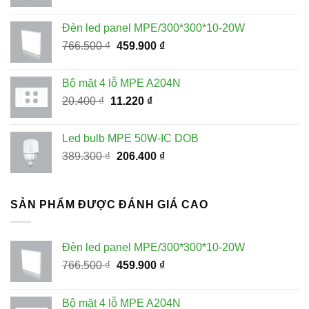
gốc
hiện
là:
tại
Đèn led panel MPE/300*300*10-20W
228.100 ₫.
là:
Giá
Giá
766.500
₫
459.900
₫
115.000 ₫.
gốc
hiện
là:
tại
Bộ mặt 4 lỗ MPE A204N
766.500 ₫.
là:
Giá
Giá
20.400
₫
11.220
₫
459.900 ₫.
gốc
hiện
là:
tại
Led bulb MPE 50W-IC DOB
20.400 ₫.
là:
Giá
Giá
389.300
₫
206.400
₫
11.220 ₫.
gốc
hiện
là:
tại
389.300 ₫.
là:
SẢN PHẨM ĐƯỢC ĐÁNH GIÁ CAO
206.400 ₫.
Đèn led panel MPE/300*300*10-20W
Giá
Giá
766.500
₫
459.900
₫
gốc
hiện
là:
tại
Bộ mặt 4 lỗ MPE A204N
766.500 ₫.
là: