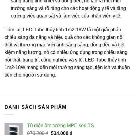
sáng trắng tinh khiết và đồng đều, nó tạo ra một môi
trường sáng và rõ ràng cho các hoạt động y tế và tăng
cường việc quan sát và làm việc của nhân viên y tế.
Tóm lại, LED Tube thủy tinh 1m2-18W là một giải pháp
chiếu sáng đa năng và hiệu quả cho các không gian nội
thất và thương mại. Với ánh sáng sáng, đồng đều và tiết
kiệm năng lượng, nó có nhiều ứng dụng trong chiếu sáng
nội thất, trang trí, công nghiệp và y tế. LED Tube thủy tinh
1m2-18W mang đến môi trường sáng tạo, tiện ích và thuận
tiện cho người sử dụng.
DANH SÁCH SẢN PHẨM
Tủ điện âm tường MPE seri TS
Giá
Giá
970.200
₫
534.000
₫