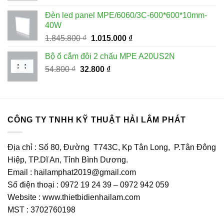
là:
tại
Đèn led panel MPE/6060/3C-600*600*10mm-
554.400 ₫.
là:
40W
249.500 ₫.
Giá
Giá
1.845.800
₫
1.015.000
₫
gốc
hiện
Bộ ổ cắm đôi 2 chấu MPE A20US2N
là:
tại
Giá
Giá
54.800
₫
32.800
1.845.800 ₫.
₫
là:
gốc
hiện
1.015.000 ₫.
là:
tại
54.800 ₫.
là:
32.800 ₫.
CÔNG TY TNHH KỸ THUẬT HẢI LÂM PHÁT
Địa chỉ : Số 80, Đường T743C, Kp Tân Long, P.Tân Đông
Hiệp, TP.Dĩ An, Tỉnh Bình Dương.
Email : hailamphat2019@gmail.com
Số điện thoại : 0972 19 24 39 – 0972 942 059
Website : www.thietbidienhailam.com
MST : 3702760198