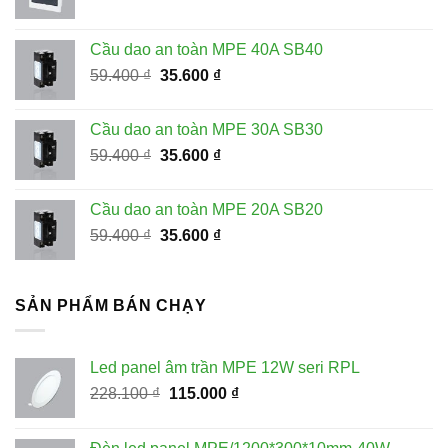
gốc
hiện
là:
tại
Cầu dao an toàn MPE 40A SB40
970.200 ₫.
là:
Giá
Giá
59.400
₫
35.600
₫
534.000 ₫.
gốc
hiện
là:
tại
Cầu dao an toàn MPE 30A SB30
59.400 ₫.
là:
Giá
Giá
59.400
₫
35.600
₫
35.600 ₫.
gốc
hiện
là:
tại
Cầu dao an toàn MPE 20A SB20
59.400 ₫.
là:
Giá
Giá
59.400
₫
35.600
₫
35.600 ₫.
gốc
hiện
là:
tại
59.400 ₫.
là:
SẢN PHẨM BÁN CHẠY
35.600 ₫.
Led panel âm trần MPE 12W seri RPL
Giá
Giá
228.100
₫
115.000
₫
gốc
hiện
là:
tại