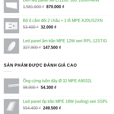
Đèn led panel MPE/1200*300*10mm-40W
228.100 ₫.
là:
Giá
Giá
1.581.600
₫
870.000
₫
115.000 ₫.
gốc
hiện
là:
tại
Bộ ổ cắm đôi 2 chấu + 1 lỗ MPE A20US2XN
1.581.600 ₫.
là:
Giá
Giá
53.400
₫
32.000
₫
870.000 ₫.
gốc
hiện
là:
tại
Led panel âm trần MPE 12W seri RPL-12ST/G
53.400 ₫.
là:
Giá
Giá
327.900
₫
147.500
₫
32.000 ₫.
gốc
hiện
là:
tại
327.900 ₫.
là:
SẢN PHẨM ĐƯỢC ĐÁNH GIÁ CAO
147.500 ₫.
Ống cứng luồn dây Ø 32 MPE A9032L
Giá
Giá
98.900
₫
54.300
₫
gốc
hiện
là:
tại
Led panel ốp trần MPE 18W (vuông) seri SSPL
98.900 ₫.
là:
Giá
Giá
554.400
₫
249.500
₫
54.300 ₫.
gốc
hiện