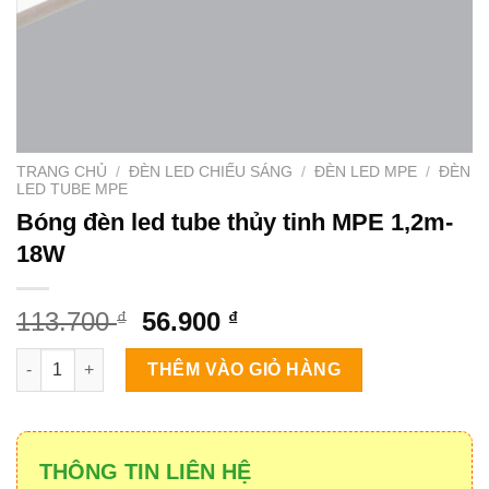
TRANG CHỦ
/
ĐÈN LED CHIẾU SÁNG
/
ĐÈN LED MPE
/
ĐÈN
LED TUBE MPE
Bóng đèn led tube thủy tinh MPE 1,2m-
18W
Giá
Giá
113.700
56.900
₫
₫
gốc
hiện
Bóng đèn led tube thủy tinh MPE 1,2m-18W số lượng
là:
tại
THÊM VÀO GIỎ HÀNG
113.700 ₫.
là:
56.900 ₫.
THÔNG TIN LIÊN HỆ