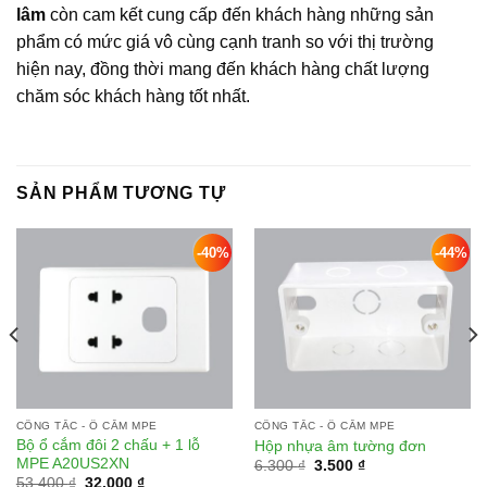
lâm
còn cam kết cung cấp đến khách hàng những sản
phẩm có mức giá vô cùng cạnh tranh so với thị trường
hiện nay, đồng thời mang đến khách hàng chất lượng
chăm sóc khách hàng tốt nhất.
SẢN PHẨM TƯƠNG TỰ
-40%
-44%
Add to
Add to
wishlist
wishlist
CÔNG TẮC - Ổ CẮM MPE
CÔNG TẮC - Ổ CẮM MPE
Bộ ổ cắm đôi 2 chấu + 1 lỗ
Hộp nhựa âm tường đơn
MPE A20US2XN
Giá
Giá
6.300
₫
3.500
₫
gốc
hiện
Giá
Giá
53.400
₫
32.000
₫