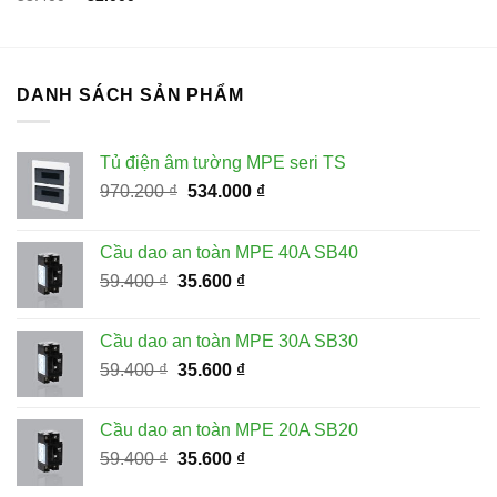
là:
tại
gốc
hiện
6.300 ₫.
là:
là:
tại
3.500 ₫.
53.400 ₫.
là:
32.000 ₫.
DANH SÁCH SẢN PHẨM
Tủ điện âm tường MPE seri TS
Giá
Giá
970.200
₫
534.000
₫
gốc
hiện
là:
tại
Cầu dao an toàn MPE 40A SB40
970.200 ₫.
là:
Giá
Giá
59.400
₫
35.600
₫
534.000 ₫.
gốc
hiện
là:
tại
Cầu dao an toàn MPE 30A SB30
59.400 ₫.
là:
Giá
Giá
59.400
₫
35.600
₫
35.600 ₫.
gốc
hiện
là:
tại
Cầu dao an toàn MPE 20A SB20
59.400 ₫.
là:
Giá
Giá
59.400
₫
35.600
₫
35.600 ₫.
gốc
hiện