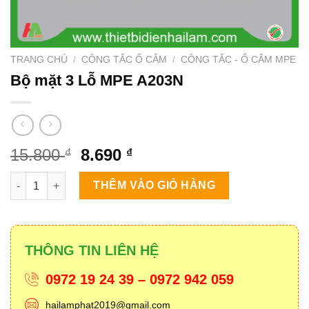
TRANG CHỦ
/
CÔNG TẮC Ổ CẮM
/
CÔNG TẮC - Ổ CẮM MPE
Bộ mặt 3 Lỗ MPE A203N
Giá
Giá
15.800
8.690
₫
₫
gốc
hiện
Bộ mặt 3 Lỗ MPE A203N số lượng
là:
tại
THÊM VÀO GIỎ HÀNG
15.800 ₫.
là:
8.690 ₫.
THÔNG TIN LIÊN HỆ
0972 19 24 39 – 0972 942 059
hailamphat2019@gmail.com