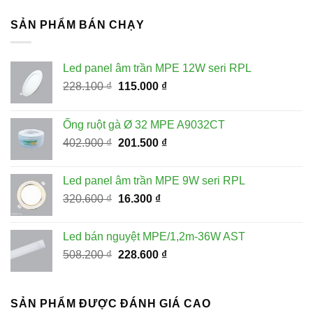
là:
tại
59.400 ₫.
là:
SẢN PHẨM BÁN CHẠY
35.600 ₫.
Led panel âm trần MPE 12W seri RPL
Giá
Giá
228.100
₫
115.000
₫
gốc
hiện
là:
tại
Ống ruột gà Ø 32 MPE A9032CT
228.100 ₫.
là:
Giá
Giá
402.900
₫
201.500
₫
115.000 ₫.
gốc
hiện
là:
tại
Led panel âm trần MPE 9W seri RPL
402.900 ₫.
là:
Giá
Giá
320.600
₫
16.300
₫
201.500 ₫.
gốc
hiện
là:
tại
Led bán nguyệt MPE/1,2m-36W AST
320.600 ₫.
là:
Giá
Giá
508.200
₫
228.600
₫
16.300 ₫.
gốc
hiện
là:
tại
508.200 ₫.
là:
SẢN PHẨM ĐƯỢC ĐÁNH GIÁ CAO
228.600 ₫.