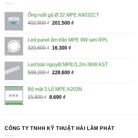
Ống ruột gà Ø 32 MPE A9032CT
Giá
Giá
402.900
₫
201.500
₫
gốc
hiện
là:
tại
Led panel âm trần MPE 9W seri RPL
402.900 ₫.
là:
Giá
Giá
320.600
₫
16.300
₫
201.500 ₫.
gốc
hiện
là:
tại
Led bán nguyệt MPE/1,2m-36W AST
320.600 ₫.
là:
Giá
Giá
508.200
₫
228.600
₫
16.300 ₫.
gốc
hiện
là:
tại
Bộ mặt 3 Lỗ MPE A203N
508.200 ₫.
là:
Giá
Giá
15.800
₫
8.690
₫
228.600 ₫.
gốc
hiện
là:
tại
15.800 ₫.
là:
8.690 ₫.
CÔNG TY TNHH KỸ THUẬT HẢI LÂM PHÁT