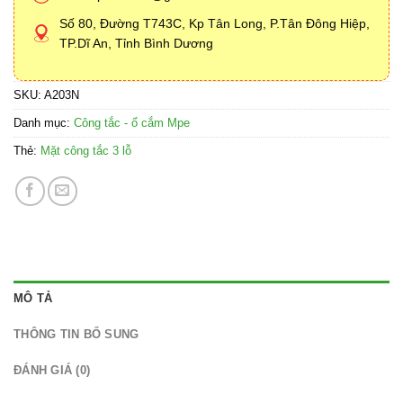
Số 80, Đường T743C, Kp Tân Long, P.Tân Đông Hiệp,
TP.Dĩ An, Tỉnh Bình Dương
SKU:
A203N
Danh mục:
Công tắc - ổ cắm Mpe
Thẻ:
Mặt công tắc 3 lỗ
MÔ TẢ
THÔNG TIN BỔ SUNG
ĐÁNH GIÁ (0)