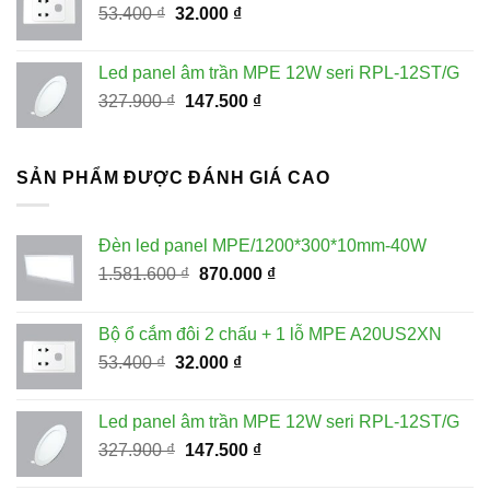
Giá
Giá
53.400
₫
32.000
₫
870.000 ₫.
gốc
hiện
là:
tại
Led panel âm trần MPE 12W seri RPL-12ST/G
53.400 ₫.
là:
Giá
Giá
327.900
₫
147.500
₫
32.000 ₫.
gốc
hiện
là:
tại
327.900 ₫.
là:
SẢN PHẨM ĐƯỢC ĐÁNH GIÁ CAO
147.500 ₫.
Đèn led panel MPE/1200*300*10mm-40W
Giá
Giá
1.581.600
₫
870.000
₫
gốc
hiện
là:
tại
Bộ ổ cắm đôi 2 chấu + 1 lỗ MPE A20US2XN
1.581.600 ₫.
là:
Giá
Giá
53.400
₫
32.000
₫
870.000 ₫.
gốc
hiện
là:
tại
Led panel âm trần MPE 12W seri RPL-12ST/G
53.400 ₫.
là:
Giá
Giá
327.900
₫
147.500
₫
32.000 ₫.
gốc
hiện