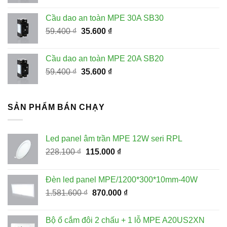
gốc
hiện
là:
tại
Cầu dao an toàn MPE 30A SB30
59.400 ₫.
là:
Giá
Giá
59.400
₫
35.600
₫
35.600 ₫.
gốc
hiện
là:
tại
Cầu dao an toàn MPE 20A SB20
59.400 ₫.
là:
Giá
Giá
59.400
₫
35.600
₫
35.600 ₫.
gốc
hiện
là:
tại
59.400 ₫.
là:
SẢN PHẨM BÁN CHẠY
35.600 ₫.
Led panel âm trần MPE 12W seri RPL
Giá
Giá
228.100
₫
115.000
₫
gốc
hiện
là:
tại
Đèn led panel MPE/1200*300*10mm-40W
228.100 ₫.
là:
Giá
Giá
1.581.600
₫
870.000
₫
115.000 ₫.
gốc
hiện
là:
tại
Bộ ổ cắm đôi 2 chấu + 1 lỗ MPE A20US2XN
1.581.600 ₫.
là: