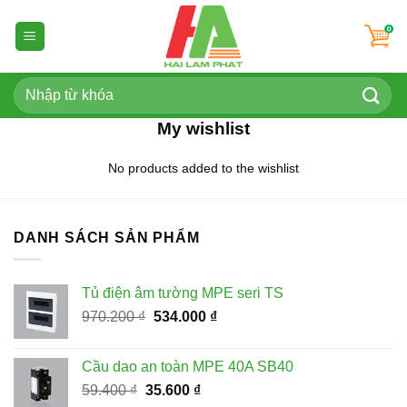
Skip
to
content
Tìm
kiếm:
My wishlist
No products added to the wishlist
DANH SÁCH SẢN PHẨM
Tủ điện âm tường MPE seri TS
Giá
Giá
970.200
₫
534.000
₫
gốc
hiện
là:
tại
Cầu dao an toàn MPE 40A SB40
970.200 ₫.
là:
Giá
Giá
59.400
₫
35.600
₫
534.000 ₫.