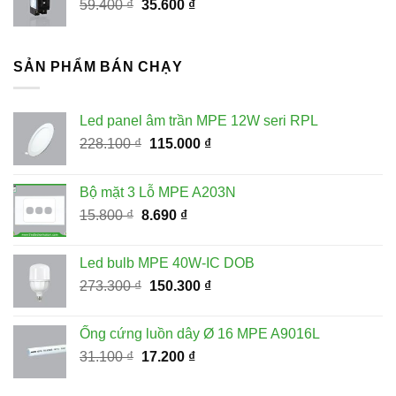
Giá
Giá
59.400
₫
35.600
₫
35.600 ₫.
gốc
hiện
là:
tại
59.400 ₫.
là:
SẢN PHẨM BÁN CHẠY
35.600 ₫.
Led panel âm trần MPE 12W seri RPL
Giá
Giá
228.100
₫
115.000
₫
gốc
hiện
là:
tại
Bộ mặt 3 Lỗ MPE A203N
228.100 ₫.
là:
Giá
Giá
15.800
₫
8.690
₫
115.000 ₫.
gốc
hiện
là:
tại
Led bulb MPE 40W-IC DOB
15.800 ₫.
là:
Giá
Giá
273.300
₫
150.300
₫
8.690 ₫.
gốc
hiện
là:
tại
Ống cứng luồn dây Ø 16 MPE A9016L
273.300 ₫.
là:
Giá
Giá
31.100
₫
17.200
₫
150.300 ₫.
gốc
hiện
là:
tại