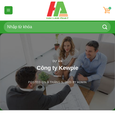
Skip
to
content
Tìm
kiếm:
DỰ ÁN
Công ty Kewpie
POSTED ON
9 THÁNG 5, 2023
BY
ADMIN