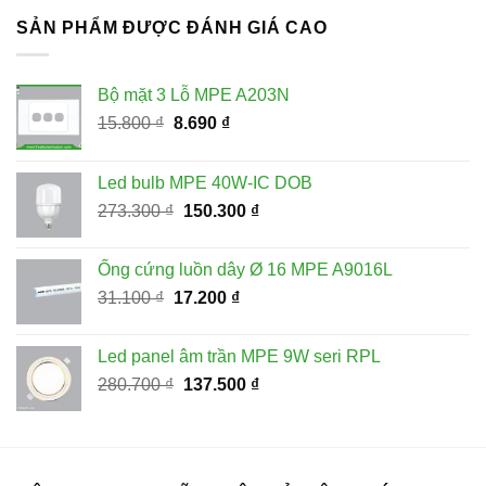
31.100 ₫.
là:
SẢN PHẨM ĐƯỢC ĐÁNH GIÁ CAO
17.200 ₫.
Bộ mặt 3 Lỗ MPE A203N
Giá
Giá
15.800
₫
8.690
₫
gốc
hiện
là:
tại
Led bulb MPE 40W-IC DOB
15.800 ₫.
là:
Giá
Giá
273.300
₫
150.300
₫
8.690 ₫.
gốc
hiện
là:
tại
Ống cứng luồn dây Ø 16 MPE A9016L
273.300 ₫.
là:
Giá
Giá
31.100
₫
17.200
₫
150.300 ₫.
gốc
hiện
là:
tại
Led panel âm trần MPE 9W seri RPL
31.100 ₫.
là:
Giá
Giá
280.700
₫
137.500
₫
17.200 ₫.
gốc
hiện
là:
tại
280.700 ₫.
là:
137.500 ₫.