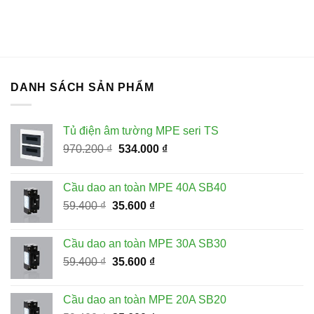
DANH SÁCH SẢN PHẨM
Tủ điện âm tường MPE seri TS
Giá
Giá
970.200
₫
534.000
₫
gốc
hiện
là:
tại
Cầu dao an toàn MPE 40A SB40
970.200 ₫.
là:
Giá
Giá
59.400
₫
35.600
₫
534.000 ₫.
gốc
hiện
là:
tại
Cầu dao an toàn MPE 30A SB30
59.400 ₫.
là:
Giá
Giá
59.400
₫
35.600
₫
35.600 ₫.
gốc
hiện
là:
tại
Cầu dao an toàn MPE 20A SB20
59.400 ₫.
là: