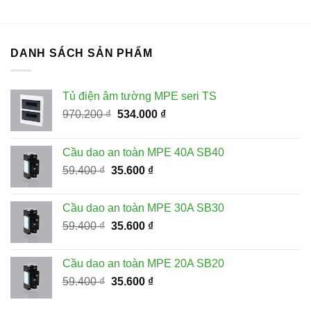
gốc
hiện
gốc
hiện
là:
tại
là:
tại
229.300 ₫.
là:
327.200 ₫.
là:
114.600 ₫.
163.600 ₫.
DANH SÁCH SẢN PHẨM
Tủ điện âm tường MPE seri TS
Giá
Giá
970.200
₫
534.000
₫
gốc
hiện
là:
tại
Cầu dao an toàn MPE 40A SB40
970.200 ₫.
là:
Giá
Giá
59.400
₫
35.600
₫
534.000 ₫.
gốc
hiện
là:
tại
Cầu dao an toàn MPE 30A SB30
59.400 ₫.
là:
Giá
Giá
59.400
₫
35.600
₫
35.600 ₫.
gốc
hiện
là:
tại
Cầu dao an toàn MPE 20A SB20
59.400 ₫.
là:
Giá
Giá
59.400
₫
35.600
₫
35.600 ₫.
gốc
hiện
là:
tại