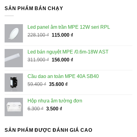
59.400 ₫.
là:
SẢN PHẨM BÁN CHẠY
35.600 ₫.
Led panel âm trần MPE 12W seri RPL
Giá
Giá
228.100
₫
115.000
₫
gốc
hiện
là:
tại
Led bán nguyệt MPE /0.6m-18W AST
228.100 ₫.
là:
Giá
Giá
311.900
₫
156.000
₫
115.000 ₫.
gốc
hiện
là:
tại
Cầu dao an toàn MPE 40A SB40
311.900 ₫.
là:
Giá
Giá
59.400
₫
35.600
₫
156.000 ₫.
gốc
hiện
là:
tại
Hộp nhựa âm tường đơn
59.400 ₫.
là:
Giá
Giá
6.300
₫
3.500
₫
35.600 ₫.
gốc
hiện
là:
tại
6.300 ₫.
là:
SẢN PHẨM ĐƯỢC ĐÁNH GIÁ CAO
3.500 ₫.