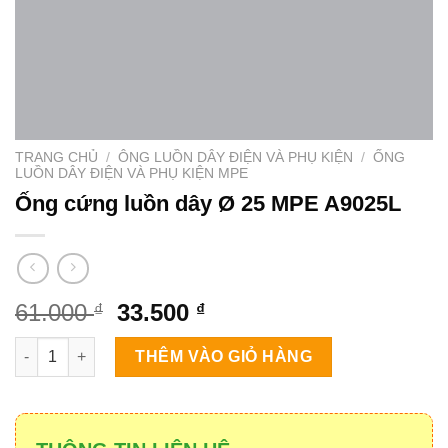
TRANG CHỦ
/
ÔNG LUỒN DÂY ĐIỆN VÀ PHỤ KIỆN
/
ỐNG
LUỒN DÂY ĐIỆN VÀ PHỤ KIỆN MPE
Ống cứng luồn dây Ø 25 MPE A9025L
Giá
Giá
61.000
33.500
₫
₫
gốc
hiện
Ống cứng luồn dây Ø 25 MPE A9025L số lượng
là:
tại
THÊM VÀO GIỎ HÀNG
61.000 ₫.
là:
33.500 ₫.