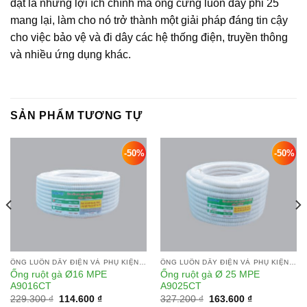
đặt là những lợi ích chính mà ống cứng luồn dây phi 25
mang lại, làm cho nó trở thành một giải pháp đáng tin cậy
cho việc bảo vệ và đi dây các hệ thống điện, truyền thông
và nhiều ứng dụng khác.
SẢN PHẨM TƯƠNG TỰ
-50%
-50%
Add to
Add to
wishlist
wishlist
ỐNG LUỒN DÂY ĐIỆN VÀ PHỤ KIỆN MPE
ỐNG LUỒN DÂY ĐIỆN VÀ PHỤ KIỆN MPE
Ống ruột gà Ø16 MPE
Ống ruột gà Ø 25 MPE
A9016CT
A9025CT
Giá
Giá
Giá
Giá
229.300
₫
114.600
₫
327.200
₫
163.600
₫