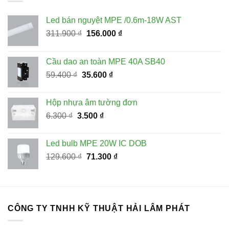
Led bán nguyệt MPE /0.6m-18W AST
Giá
Giá
311.900
₫
156.000
₫
gốc
hiện
là:
tại
Cầu dao an toàn MPE 40A SB40
311.900 ₫.
là:
Giá
Giá
59.400
₫
35.600
₫
156.000 ₫.
gốc
hiện
là:
tại
Hộp nhựa âm tường đơn
59.400 ₫.
là:
Giá
Giá
6.300
₫
3.500
₫
35.600 ₫.
gốc
hiện
là:
tại
Led bulb MPE 20W IC DOB
6.300 ₫.
là:
Giá
Giá
129.600
₫
71.300
₫
3.500 ₫.
gốc
hiện
là:
tại
129.600 ₫.
là:
71.300 ₫.
CÔNG TY TNHH KỸ THUẬT HẢI LÂM PHÁT