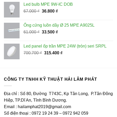
là:
tại
Led bulb MPE 9W-IC DOB
68.600 ₫.
là:
Giá
Giá
67.000
₫
36.800
₫
41.160 ₫.
gốc
hiện
là:
tại
Ống cứng luồn dây Ø 25 MPE A9025L
67.000 ₫.
là:
Giá
Giá
61.000
₫
33.500
₫
36.800 ₫.
gốc
hiện
là:
tại
Led panel ốp trần MPE 24W (tròn) seri SRPL
61.000 ₫.
là:
Giá
Giá
700.700
₫
315.400
₫
33.500 ₫.
gốc
hiện
là:
tại
700.700 ₫.
là:
315.400 ₫.
CÔNG TY TNHH KỸ THUẬT HẢI LÂM PHÁT
Địa chỉ : Số 80, Đường T743C, Kp Tân Long, P.Tân Đông
Hiệp, TP.Dĩ An, Tỉnh Bình Dương.
Email : hailamphat2019@gmail.com
Số điện thoại : 0972 19 24 39 – 0972 942 059