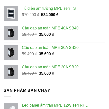
Tủ điện âm tường MPE seri TS
Giá
Giá
970.200
₫
534.000
₫
gốc
hiện
là:
tại
Cầu dao an toàn MPE 40A SB40
970.200 ₫.
là:
Giá
Giá
59.400
₫
35.600
₫
534.000 ₫.
gốc
hiện
là:
tại
Cầu dao an toàn MPE 30A SB30
59.400 ₫.
là:
Giá
Giá
59.400
₫
35.600
₫
35.600 ₫.
gốc
hiện
là:
tại
Cầu dao an toàn MPE 20A SB20
59.400 ₫.
là:
Giá
Giá
59.400
₫
35.600
₫
35.600 ₫.
gốc
hiện
là:
tại
59.400 ₫.
là:
SẢN PHẨM BÁN CHẠY
35.600 ₫.
Led panel âm trần MPE 12W seri RPL