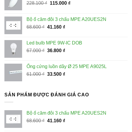
Giá
Giá
228.100
₫
115.000
₫
gốc
hiện
là:
tại
Bộ ổ căm đôi 3 chấu MPE A20UES2N
228.100 ₫.
là:
Giá
Giá
68.600
₫
41.160
₫
115.000 ₫.
gốc
hiện
là:
tại
Led bulb MPE 9W-IC DOB
68.600 ₫.
là:
Giá
Giá
67.000
₫
36.800
₫
41.160 ₫.
gốc
hiện
là:
tại
Ống cứng luồn dây Ø 25 MPE A9025L
67.000 ₫.
là:
Giá
Giá
61.000
₫
33.500
₫
36.800 ₫.
gốc
hiện
là:
tại
61.000 ₫.
là:
SẢN PHẨM ĐƯỢC ĐÁNH GIÁ CAO
33.500 ₫.
Bộ ổ căm đôi 3 chấu MPE A20UES2N
Giá
Giá
68.600
₫
41.160
₫
gốc
hiện