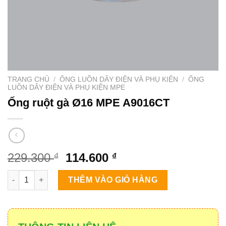
TRANG CHỦ
/
ÔNG LUỒN DÂY ĐIỆN VÀ PHỤ KIỆN
/
ỐNG
LUỒN DÂY ĐIỆN VÀ PHỤ KIỆN MPE
Ống ruột gà Ø16 MPE A9016CT
Giá
Giá
229.300
114.600
₫
₫
gốc
hiện
Ống ruột gà Ø16 MPE A9016CT số lượng
là:
tại
THÊM VÀO GIỎ HÀNG
229.300 ₫.
là:
114.600 ₫.