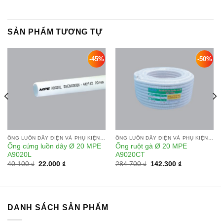
SẢN PHẨM TƯƠNG TỰ
-45%
-50%
Add to
Add to
wishlist
wishlist
ỐNG LUỒN DÂY ĐIỆN VÀ PHỤ KIỆN MPE
ỐNG LUỒN DÂY ĐIỆN VÀ PHỤ KIỆN MPE
Ống cứng luồn dây Ø 20 MPE
Ống ruột gà Ø 20 MPE
A9020L
A9020CT
Giá
Giá
Giá
Giá
40.100
₫
22.000
₫
284.700
₫
142.300
₫
gốc
hiện
gốc
hiện
là:
tại
là:
tại
40.100 ₫.
là:
284.700 ₫.
là:
22.000 ₫.
142.300 ₫.
DANH SÁCH SẢN PHẨM